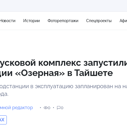
Новости
Истории
Фоторепортажи
Спецпроекты
Аф
+1
усковой комплекс запустил
ции «Озерная» в Тайшете
23 м/с
одстанции в эксплуатацию запланирован на н
ода.
мной редактор
0
0
AX