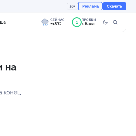
16+
Реклама
Скачать
СЕЙЧАС
ПРОБКИ
1
иша
+18°C
1 балл
8°
Слабая морось
Ощущается как +18
и на
758 мм
68%
а конец