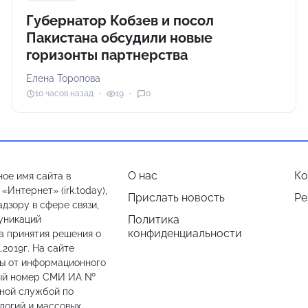
Губернатор Кобзев и посол
Пакистана обсудили новые
горизонты партнерства
Елена Торопова
10 часов назад
19
0
О нас
Ко
ое имя сайта в
Интернет» (irk.today),
Прислать новость
Ре
дзору в сфере связи,
Политика
уникаций
конфиденциальности
а принятия решения о
.2019г. На сайте
лы от информационного
ный номер СМИ ИА №
ьной службой по
логий и массовых