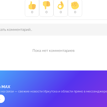
0
0
0
0
Пока нет комментариев
в MAX
и на связи — свежие новости Иркутска и области прямо в мессенджере
→