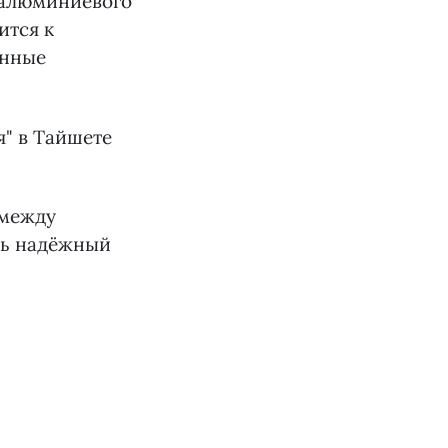
 алюминиевого
ится к
енные
 между
ть надёжный