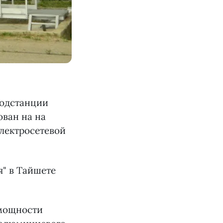
подстанции
ован на на
электросетевой
 мощности