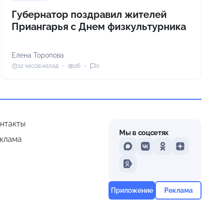
Губернатор поздравил жителей
Приангарья с Днем физкультурника
Елена Торопова
12 часов назад
26
0
нтакты
Мы в соцсетях
клама
MAX
VKontakte
Odnoklassniki
Dzen
Yandex
Приложение
Реклама