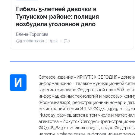
Гибель 5-летней девочки в
Тулунском районе: полиция
возбудила уголовное дело
Елена Торопова
9 часов назад
44
0
Сетевое издание «ИРКУТСК СЕГОДНЯ» доменн
информационно - телекоммуникационной сети «
зарегистрировано Федеральной службой по на
информационных технологий и массовых комм
(Роскомнадзор), регистрационный номер и дат
регистрации: серия ЭЛ № ФС77- 74945 от 25.01
irk.today размещаются в том числе и материа
агентства «Иркутск Сегодня» (регистрацион
ФС77-85643 от 21 июля 2023 г., выдан Федерал
надзору в сфере связи, информационных техно