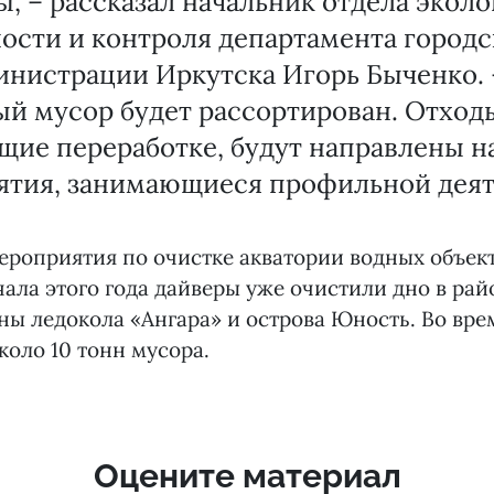
, – рассказал начальник отдела экол
ости и контроля департамента город
нистрации Иркутска Игорь Быченко. 
й мусор будет рассортирован. Отход
ие переработке, будут направлены н
ятия, занимающиеся профильной деят
роприятия по очистке акватории водных объек
чала этого года дайверы уже очистили дно в рай
ы ледокола «Ангара» и острова Юность. Во вре
коло 10 тонн мусора.
Оцените материал