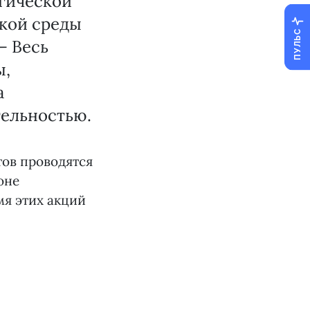
огической
ской среды
ПУЛЬС
– Весь
ы,
а
ельностью.
тов проводятся
оне
мя этих акций