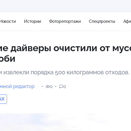
Новости
Истории
Фоторепортажи
Спецпроекты
Аф
е дайверы очистили от мус
+1
оби
и извлекли порядка 500 килограммов отходов.
0 м/с
емной редактор
0
0
AX