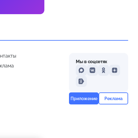
нтакты
Мы в соцсетях
клама
MAX
VKontakte
Odnoklassniki
Dzen
Yandex
Приложение
Реклама