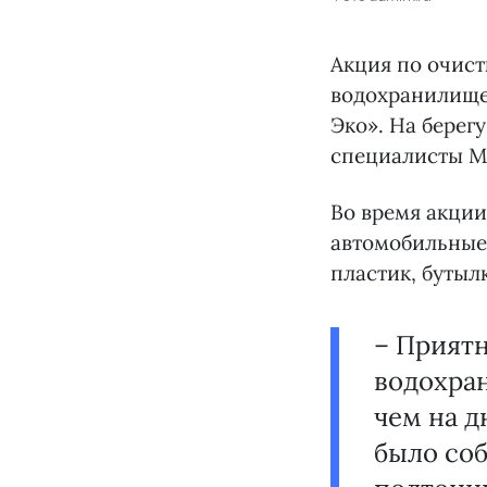
Акция по очист
водохранилище.
Эко». На бере
специалисты М
Во время акции
автомобильные
пластик, бутыл
– Приятн
водохра
чем на д
было соб