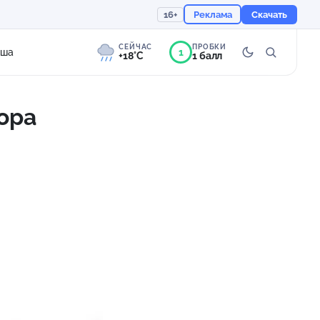
16+
Реклама
Скачать
СЕЙЧАС
ПРОБКИ
1
иша
+18°C
1 балл
ора
8°
Сильная морось
Ощущается как +18
758 мм
93%