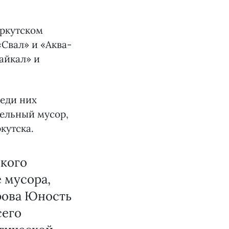
Иркутском
Свал» и «Аква-
айкал» и
реди них
ельный мусор,
кутска.
ского
 мусора,
трова Юность
сего