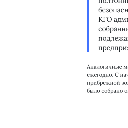
полтонны
безопасн
КГО адми
собранны
подлежащ
предпри
Аналогичные ме
ежегодно. С на
прибрежной зон
было собрано о