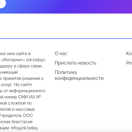
→
О нас
Ко
ое имя сайта в
Интернет» (irk.today),
Прислать новость
Ре
дзору в сфере связи,
Политика
уникаций
конфиденциальности
а принятия решения о
.2019г. На сайте
лы от информационного
ный номер СМИ ИА №
ьной службой по
логий и массовых
 Учредитель ООО
нская Анастасия
ии: info@irk.today