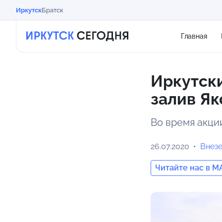
Иркутск
Братск
Главная
Иркутски
залив Як
Во время акци
26.07.2020
Внез
Читайте нас в M