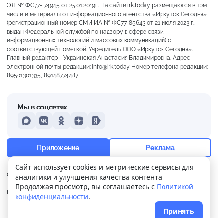
ЭЛ № ФС77- 74945 от 25.01.2019г. На сайте irk.today размещаются в том
числе и материалы от информационного агентства «Иркутск Сегодня»
(регистрационный номер СМИ ИА № ФС77-85643 от 21 июля 2023 г.,
выдан Федеральной службой по надзору в сфере связи,
информационных технологий и массовых коммуникаций) с
соответствующей пометкой. Учредитель ООО «Иркутск Сегодня».
Главный редактор - Украинская Анастасия Владимировна. Адрес
электронной почты редакции: info@irk.today Номер телефона редакции:
89501301335, 89148774487
Мы в соцсетях
MAX
VKontakte
Odnoklassniki
Dzen
Yandex
+17°
Морось
Приложение
Реклама
Ощущается как +17
Сайт использует cookies и метрические сервисы для
О нас
Контакты
Прислать новость
аналитики и улучшения качества контента.
1 м/с
757 мм
97%
Продолжая просмотр, вы соглашаетесь с
Политикой
Политика
Реклама
конфиденциальности
.
конфиденциальности
Принять