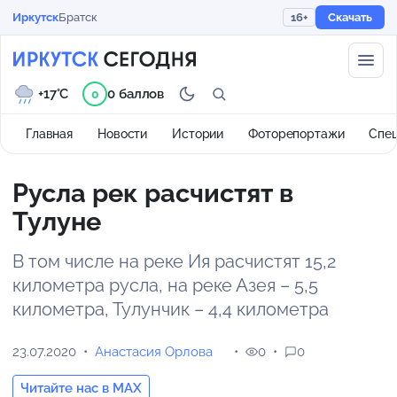
Иркутск
Братск
16+
Скачать
+17°C
0 баллов
0
Главная
Новости
Истории
Фоторепортажи
Спе
Русла рек расчистят в
Тулуне
В том числе на реке Ия расчистят 15,2
километра русла, на реке Азея – 5,5
километра, Тулунчик – 4,4 километра
23.07.2020
Анастасия Орлова
0
0
Читайте нас в MAX