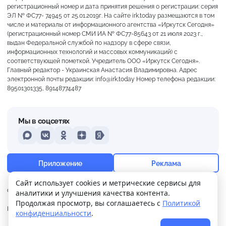
регистрационный номер и дата принятия решения о регистрации: серия
ЭЛ № ФС77- 74945 от 25.01.2019г. На сайте irk.today размещаются в том
числе и материалы от информационного агентства «Иркутск Сегодня»
(регистрационный номер СМИ ИА № ФС77-85643 от 21 июля 2023 г.,
выдан Федеральной службой по надзору в сфере связи,
информационных технологий и массовых коммуникаций) с
соответствующей пометкой. Учредитель ООО «Иркутск Сегодня».
Главный редактор - Украинская Анастасия Владимировна. Адрес
электронной почты редакции: info@irk.today Номер телефона редакции:
89501301335, 89148774487
Мы в соцсетях
MAX
VKontakte
Odnoklassniki
Dzen
Yandex
+27°
Ясно
Приложение
Реклама
Ощущается как +27
Сайт использует cookies и метрические сервисы для
О нас
Контакты
Прислать новость
аналитики и улучшения качества контента.
15 м/с
756 мм
53%
Продолжая просмотр, вы соглашаетесь с
Политикой
Политика
Реклама
конфиденциальности
.
конфиденциальности