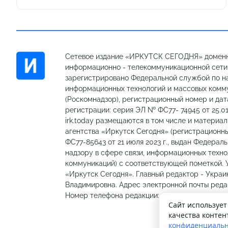
Сетевое издание «ИРКУТСК СЕГОДНЯ» доменн
информационно - телекоммуникационной сети «
зарегистрировано Федеральной службой по на
информационных технологий и массовых комм
(Роскомнадзор), регистрационный номер и дат
регистрации: серия ЭЛ № ФС77- 74945 от 25.01
irk.today размещаются в том числе и материа
агентства «Иркутск Сегодня» (регистрацион
ФС77-85643 от 21 июля 2023 г., выдан Федерал
надзору в сфере связи, информационных техно
коммуникаций) с соответствующей пометкой.
«Иркутск Сегодня». Главный редактор - Украи
Владимировна. Адрес электронной почты редакц
Номер телефона редакции: 89501301335, 89148
Сайт использует
качества контен
конфиденциальн