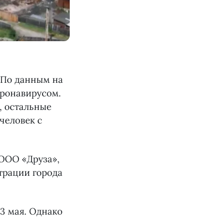
 По данным на
оронавирусом.
, остальные
человек с
ООО «Друза»,
трации города
13 мая. Однако