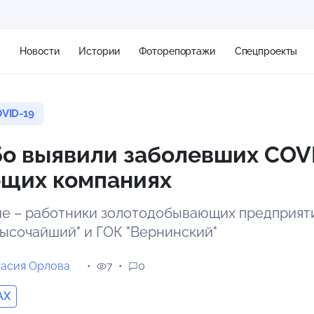
я
Новости
Истории
Фоторепортажи
Спецпроекты
VID-19
+2
о выявили заболевших COVI
щих компаниях
12 м/с
ие – работники золотодобывающих предприят
"Высочайший" и ГОК "Вернинский"
тасия Орлова
7
0
AX