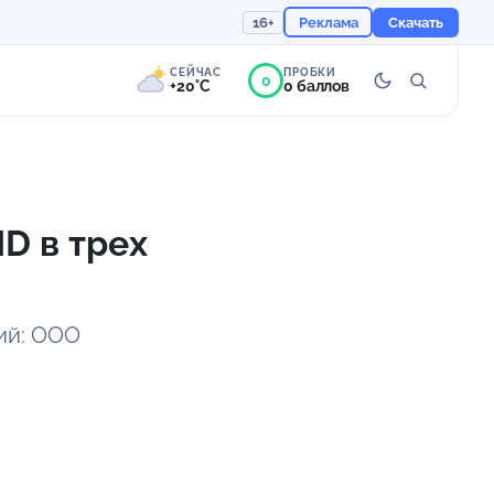
16+
Реклама
Скачать
СЕЙЧАС
ПРОБКИ
0
+20°C
0 баллов
0°
Переменная
облачность
D в трех
Ощущается как +20
757 мм
78%
ий: ООО