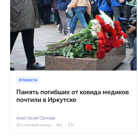
Новости
Память погибших от ковида медиков
почтили в Иркутске
Анастасия Орлова
11 месяцев назад
2
0