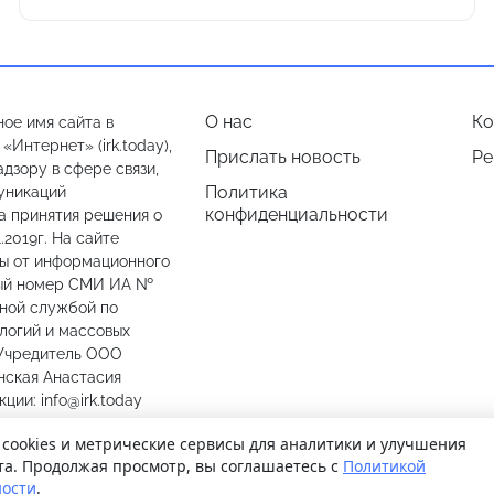
О нас
Ко
ое имя сайта в
Интернет» (irk.today),
Прислать новость
Ре
дзору в сфере связи,
Политика
уникаций
конфиденциальности
а принятия решения о
.2019г. На сайте
лы от информационного
ный номер СМИ ИА №
ьной службой по
логий и массовых
 Учредитель ООО
нская Анастасия
ии: info@irk.today
774487
 cookies и метрические сервисы для аналитики и улучшения
та. Продолжая просмотр, вы соглашаетесь с
Политикой
ости
.
© 2026
Иркутск Сегодня
. Поддержка сайта
WPSUPPORT