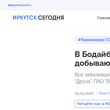
Иркутск
Братск
Главна
Коронавирус CO
В Бодайб
добываю
Все заболевш
"Друза", ПАО 
15.05.2020
Анас
Читайте нас в M