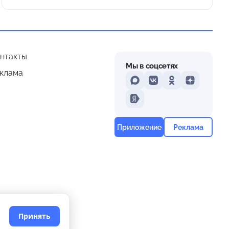
нтакты
Мы в соцсетях
клама
MAX
VKontakte
Odnoklassniki
Dzen
Yandex
Приложение
Реклама
Принять