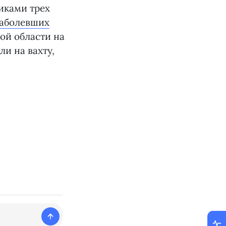
иками трех
заболевших
ой области на
ли на вахту,