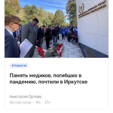
Новости
Память медиков, погибших в
пандемию, почтили в Иркутске
Анастасия Орлова
2 года назад
1
0