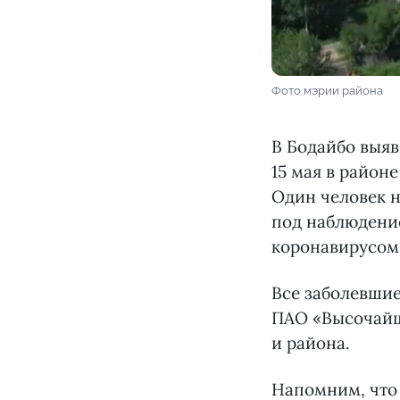
Фото мэрии района
В Бодайбо выя
15 мая в район
Один человек 
под наблюдение
коронавирусом 
Все заболевши
ПАО «Высочайш
и района.
Напомним, что 