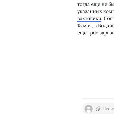
тогда еще не б
указанных комп
вахтовики
. Со
15 мая, в Бода
еще трое зараз