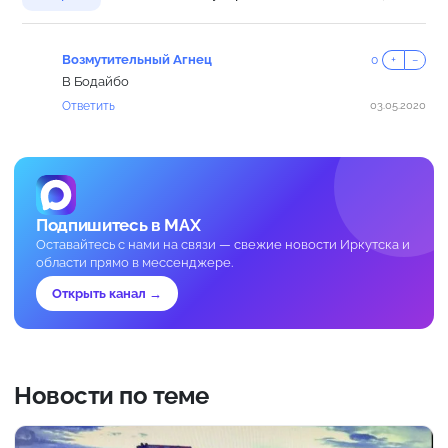
Возмутительный Агнец
0
+
−
В Бодайбо
Ответить
03.05.2020
Подпишитесь в MAX
Оставайтесь с нами на связи — свежие новости Иркутска и
области прямо в мессенджере.
Открыть канал →
Новости по теме