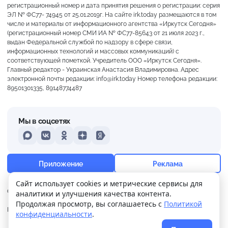
регистрационный номер и дата принятия решения о регистрации: серия
ЭЛ № ФС77- 74945 от 25.01.2019г. На сайте irk.today размещаются в том
числе и материалы от информационного агентства «Иркутск Сегодня»
(регистрационный номер СМИ ИА № ФС77-85643 от 21 июля 2023 г.,
выдан Федеральной службой по надзору в сфере связи,
информационных технологий и массовых коммуникаций) с
соответствующей пометкой. Учредитель ООО «Иркутск Сегодня».
Главный редактор - Украинская Анастасия Владимировна. Адрес
электронной почты редакции: info@irk.today Номер телефона редакции:
89501301335, 89148774487
Мы в соцсетях
MAX
VKontakte
Odnoklassniki
Dzen
Yandex
+16°
Пасмурно
Приложение
Реклама
Ощущается как +16
Сайт использует cookies и метрические сервисы для
О нас
Контакты
Прислать новость
аналитики и улучшения качества контента.
8 м/с
756 мм
99%
Продолжая просмотр, вы соглашаетесь с
Политикой
Политика
Реклама
конфиденциальности
.
конфиденциальности