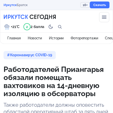
Иркутск
Братск
16+
Скачать
+21°C
2 балла
2
Главная
Новости
Истории
Фоторепортажи
Спе
Коронавирус COVID-19
Работодателей Приангарья
обязали помещать
вахтовиков на 14-дневную
изоляцию в обсерваторы
Также работодатели должны оповестить
областной оперативный штаб за пять дней