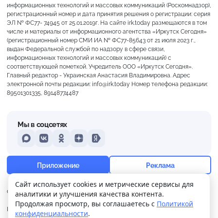
информационных технологий и массовых коммуникаций (Роскомнадзор),
регистрационный номер и дата принятия решения о регистрации: серия
ЭЛ № ФС77- 74945 от 25.01.2019г. На сайте irk.today размещаются в том
числе и материалы от информационного агентства «Иркутск Сегодня»
(регистрационный номер СМИ ИА № ФС77-85643 от 21 июля 2023 г.,
выдан Федеральной службой по надзору в сфере связи,
информационных технологий и массовых коммуникаций) с
соответствующей пометкой. Учредитель ООО «Иркутск Сегодня».
Главный редактор - Украинская Анастасия Владимировна. Адрес
электронной почты редакции: info@irk.today Номер телефона редакции:
89501301335, 89148774487
Мы в соцсетях
MAX
VKontakte
Odnoklassniki
Dzen
Yandex
+21°
Морось
Приложение
Реклама
Ощущается как +21
Сайт использует cookies и метрические сервисы для
О нас
Контакты
Прислать новость
аналитики и улучшения качества контента.
10 м/с
759 мм
71%
Продолжая просмотр, вы соглашаетесь с
Политикой
Политика
Реклама
конфиденциальности
.
конфиденциальности