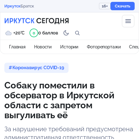
Иркутск
Братск
16+
Скачать
+20°C
0 баллов
0
Главная
Новости
Истории
Фоторепортажи
Спе
Коронавирус COVID-19
Собаку поместили в
обсерватор в Иркутской
области с запретом
выгуливать её
За нарушение требований предусмотрена
административная ответственность