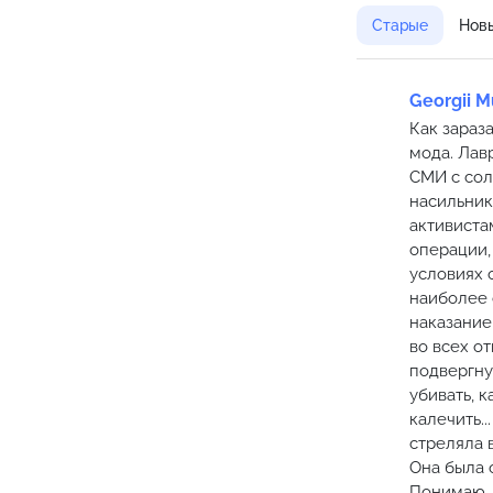
Старые
Нов
Georgii 
Как зараз
мода. Лав
СМИ с сол
насильник
активиста
операции,
условиях 
наиболее 
наказание
во всех о
подвергну
убивать, к
калечить.
стреляла в
Она была 
Понимаю, 