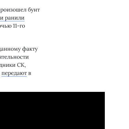
произошел бунт
 и ранили
очью 11-го
данному факту
еятельности
дники СК,
,
передают
в