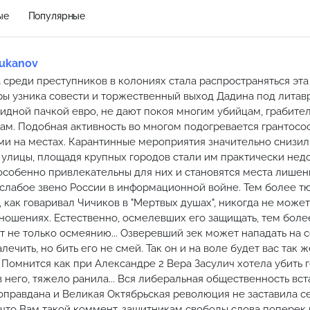
ые
Популярные
Mukanov
а среди преступников в колониях стала распространяться эт
ры узника совести и торжественный выход Дадина под лита
идной пачкой евро, не дают покоя многим убийцам, грабител
ам. Подобная активность во многом подогревается грантос
ми на местах. Карантинные мероприятия значительно снизи
 улицы, площадя крупных городов стали им практически недо
особенно привлекательны для них и становятся места лишен
слабое звено России в информационной войне. Тем более 
, как говаривал Чичиков в "Мертвых душах", никогда не може
тношениях. Естественно, осмелевших его защищать, тем более
т не только осмеянию... Озверевший зек может нападать на с
алечить, но бить его не смей. Так он и на воле будет вас так ж
.. Помнится как при Александре 2 Вера Засулич хотела убить 
 него, тяжело ранила... Вся либеральная общественность вст
оправдана и Великая Октябрьская революция не заставила се
что Вам такой коммент, защитникам свободы слова поперек г