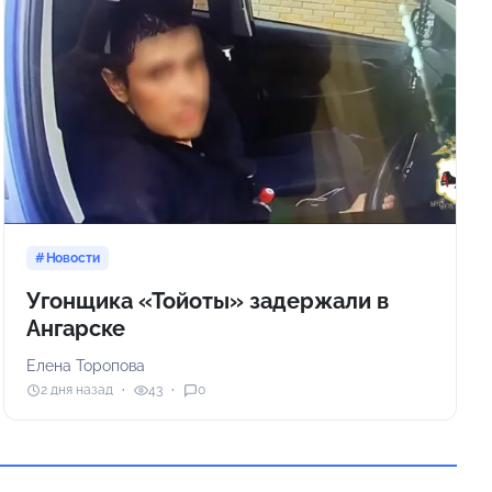
Новости
Угонщика «Тойоты» задержали в
Ангарске
Елена Торопова
2 дня назад
43
0