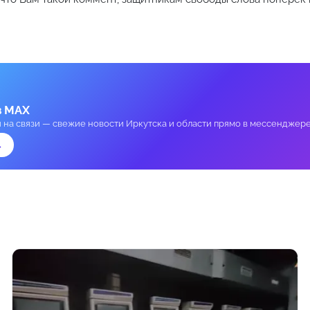
в MAX
и на связи — свежие новости Иркутска и области прямо в мессенджере
→