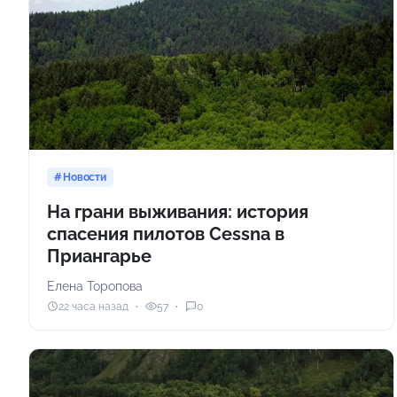
Новости
На грани выживания: история
спасения пилотов Cessna в
Приангарье
Елена Торопова
22 часа назад
57
0