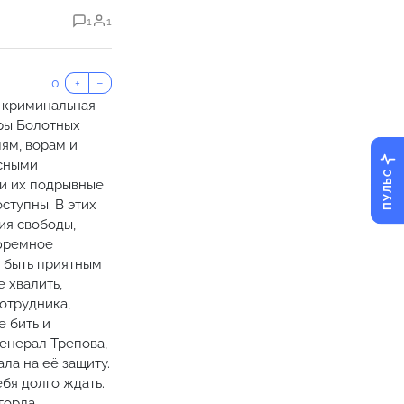
1
1
0
+
−
а криминальная
вры Болотных
ям, ворам и
осными
ПУЛЬС
ли их подрывные
ступны. В этих
ия свободы,
тюремное
т быть приятным
 хвалить,
отрудника,
е бить и
генерал Трепова,
ала на её защиту.
бя долго ждать.
орла...