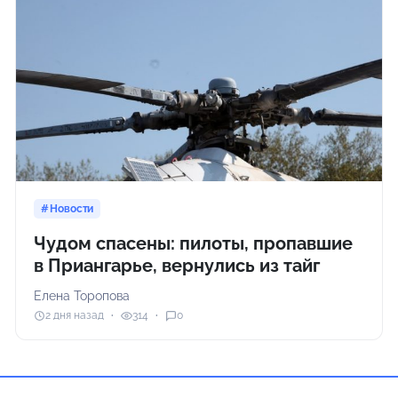
Новости
Чудом спасены: пилоты, пропавшие
в Приангарье, вернулись из тайг
Елена Торопова
2 дня назад
314
0