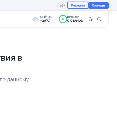
16+
Реклама
Скачать
СЕЙЧАС
ПРОБКИ
0
+20°C
0 баллов
0°
Пасмурно
Ощущается как +20
вия в
757 мм
94%
 по данному