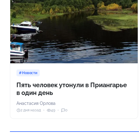
Новости
Пять человек утонули в Приангарье
в один день
Анастасия Орлова
2 дня назад
49
0