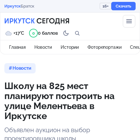
Иркутск
Братск
16+
Скачать
+17°C
0 баллов
0
Главная
Новости
Истории
Фоторепортажи
Спе
Новости
Школу на 825 мест
планируют построить на
улице Мелентьева в
Иркутске
Объявлен аукцион на выбор
проектировщика школы