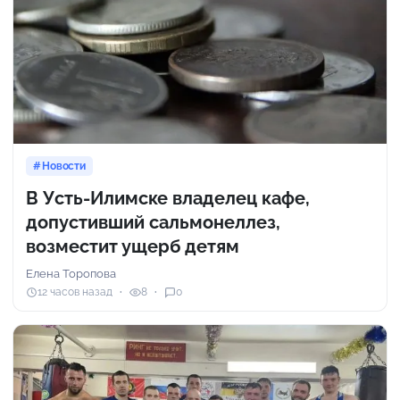
Новости
В Усть-Илимске владелец кафе,
допустивший сальмонеллез,
возместит ущерб детям
Елена Торопова
12 часов назад
8
0