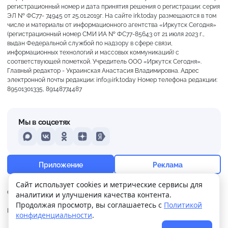
регистрационный номер и дата принятия решения о регистрации: серия
ЭЛ № ФС77- 74945 от 25.01.2019г. На сайте irk.today размещаются в том
числе и материалы от информационного агентства «Иркутск Сегодня»
(регистрационный номер СМИ ИА № ФС77-85643 от 21 июля 2023 г.,
выдан Федеральной службой по надзору в сфере связи,
информационных технологий и массовых коммуникаций) с
соответствующей пометкой. Учредитель ООО «Иркутск Сегодня».
Главный редактор - Украинская Анастасия Владимировна. Адрес
электронной почты редакции: info@irk.today Номер телефона редакции:
89501301335, 89148774487
Мы в соцсетях
MAX
VKontakte
Odnoklassniki
Dzen
Yandex
+17°
Пасмурно
Приложение
Реклама
Ощущается как +17
Сайт использует cookies и метрические сервисы для
О нас
Контакты
Прислать новость
аналитики и улучшения качества контента.
5 м/с
757 мм
99%
Продолжая просмотр, вы соглашаетесь с
Политикой
Политика
Реклама
конфиденциальности
.
конфиденциальности