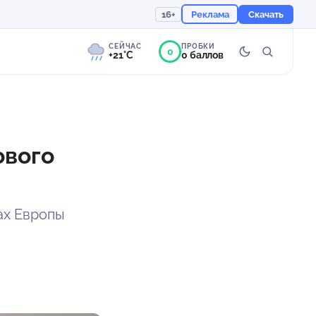
16+
Реклама
Скачать
СЕЙЧАС
ПРОБКИ
0
+21°C
0 баллов
1°
Слабая морось
Ощущается как +21
ового
756 мм
94%
ах Европы