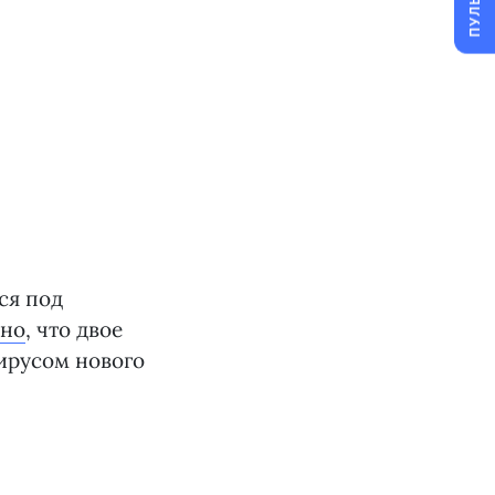
ПУЛЬС
ся под
тно
, что двое
ирусом нового