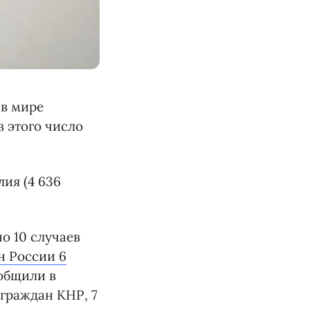
 в мире
з этого число
лия (4 636
о 10 случаев
н России 6
ообщили в
 граждан КНР, 7