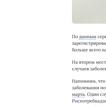
По
данным
серв
зарегистрирова
больше всего н
На втором месте
случаев заболе
Напомним, что 
заболевания н
марта
. Один сл
Роспотребнадзо