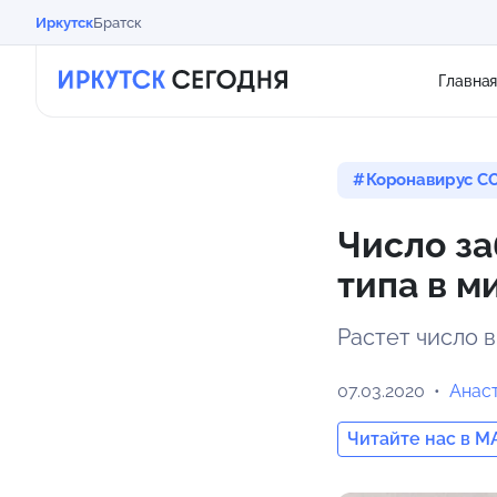
Иркутск
Братск
Главна
Коронавирус CO
Число з
типа в м
Растет число 
07.03.2020
Анас
Читайте нас в M