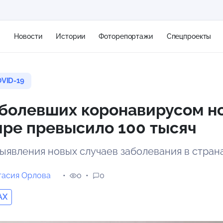
я
Новости
Истории
Фоторепортажи
Спецпроекты
VID-19
+2
аболевших коронавирусом н
ире превысило 100 тысяч
8 м/с
выявления новых случаев заболевания в стран
тасия Орлова
0
0
AX