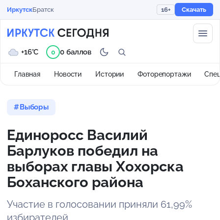
Иркутск
Братск
16+
Скачать
+16°C
0 баллов
0
Главная
Новости
Истории
Фоторепортажи
Спе
Выборы
Единоросс Василий
Барлуков победил на
выборах главы Хохорска
Боханского района
Участие в голосовании приняли 61,99%
избирателей