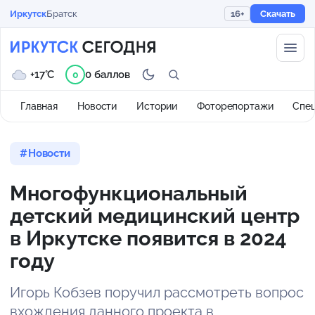
Иркутск
Братск
16+
Скачать
+17°C
0 баллов
0
Главная
Новости
Истории
Фоторепортажи
Спе
Новости
Многофункциональный
детский медицинский центр
в Иркутске появится в 2024
году
Игорь Кобзев поручил рассмотреть вопрос
вхождения данного проекта в