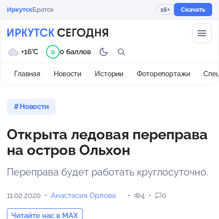
Иркутск
Братск
16+
Скачать
+16°C
0 баллов
0
Главная
Новости
Истории
Фоторепортажи
Спе
Новости
Открыта ледовая переправа
на остров Ольхон
Переправа будет работать круглосуточно.
11.02.2020
Анастасия Орлова
4
0
Читайте нас в MAX