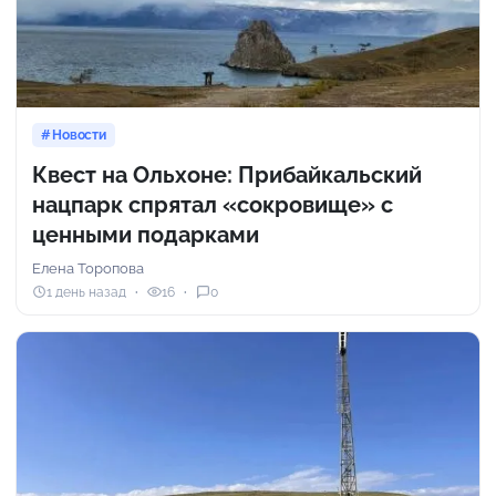
Новости
Квест на Ольхоне: Прибайкальский
нацпарк спрятал «сокровище» с
ценными подарками
Елена Торопова
1 день назад
16
0