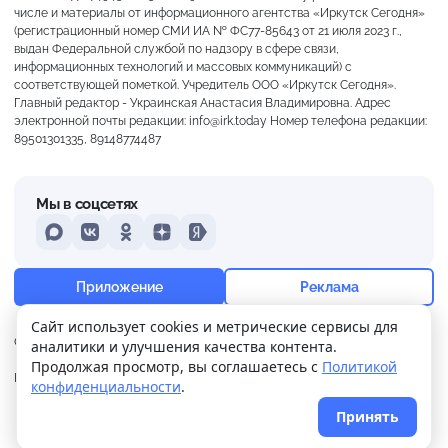
числе и материалы от информационного агентства «Иркутск Сегодня»
(регистрационный номер СМИ ИА № ФС77-85643 от 21 июля 2023 г.,
выдан Федеральной службой по надзору в сфере связи,
информационных технологий и массовых коммуникаций) с
соответствующей пометкой. Учредитель ООО «Иркутск Сегодня».
Главный редактор - Украинская Анастасия Владимировна. Адрес
электронной почты редакции: info@irk.today Номер телефона редакции:
89501301335, 89148774487
Мы в соцсетях
MAX
VKontakte
Odnoklassniki
Dzen
Yandex
+16°
Пасмурно
Приложение
Реклама
Ощущается как +16
Сайт использует cookies и метрические сервисы для
О нас
Контакты
Прислать новость
аналитики и улучшения качества контента.
7 м/с
756 мм
99%
Продолжая просмотр, вы соглашаетесь с
Политикой
Политика
Реклама
конфиденциальности
.
конфиденциальности
Принять
© 2026
Иркутск Сегодня
. Поддержка сайта
WPSUPPORT