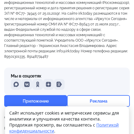
информационных технологий и массовых коммуникаций (Роскомнадзор),
регистрационный номер и дата принятия решения о регистрации: серия
ЭЛ № ФС77- 74945 от 25.01.2019г. На сайте irk.today размещаются в том
числе и материалы от информационного агентства «Иркутск Сегодня»
(регистрационный номер СМИ ИА № ФС77-85643 от 21 июля 2023 г.,
выдан Федеральной службой по надзору в сфере связи,
информационных технологий и массовых коммуникаций) с
соответствующей пометкой. Учредитель ООО «Иркутск Сегодня».
Главный редактор - Украинская Анастасия Владимировна. Адрес
электронной почты редакции: info@irk.today Номер телефона редакции:
89501301335, 89148774487
Мы в соцсетях
MAX
VKontakte
Odnoklassniki
Dzen
Yandex
+20°
Пасмурно
Приложение
Реклама
Ощущается как +20
Сайт использует cookies и метрические сервисы для
О нас
Контакты
Прислать новость
аналитики и улучшения качества контента.
13 м/с
757 мм
94%
Продолжая просмотр, вы соглашаетесь с
Политикой
Политика
Реклама
конфиденциальности
.
конфиденциальности