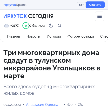
Иркутск
Братск
16+
Скачать
+21°C
0 баллов
0
Главная
Новости
Истории
Фоторепортажи
Спе
Три многоквартирных дома
сдадут в тулунском
микрорайоне Угольщиков в
марте
Всего здесь будет 13 многоквартирных
жилых домов
07.02.2020
Анастасия Орлова
0
0