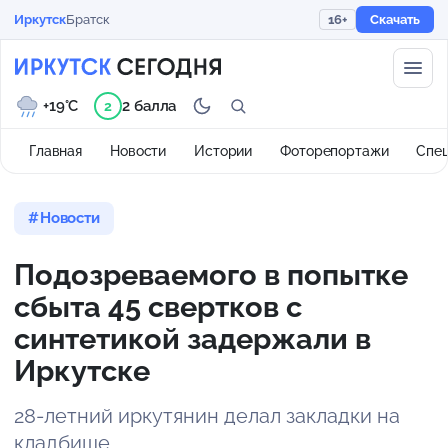
Иркутск
Братск
16+
Скачать
+19°C
2 балла
2
Главная
Новости
Истории
Фоторепортажи
Спе
Новости
Подозреваемого в попытке
сбыта 45 свертков с
синтетикой задержали в
Иркутске
28-летний иркутянин делал закладки на
кладбище