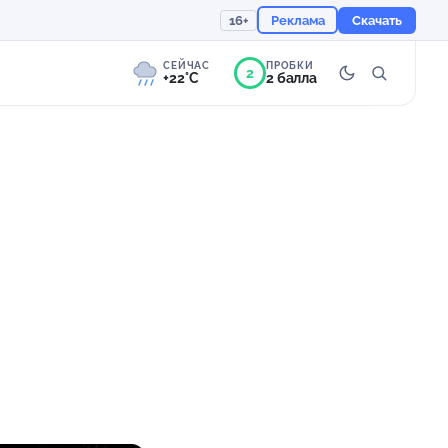
16+
Реклама
Скачать
СЕЙЧАС
ПРОБКИ
2
+22°C
2 балла
2°
Слабая морось
Ощущается как +22
759 мм
67%