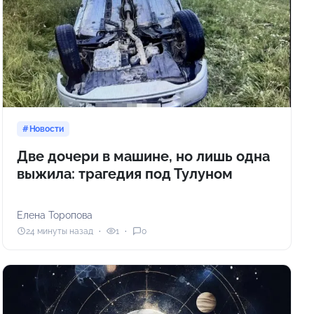
Новости
Две дочери в машине, но лишь одна
выжила: трагедия под Тулуном
Елена Торопова
24 минуты назад
1
0