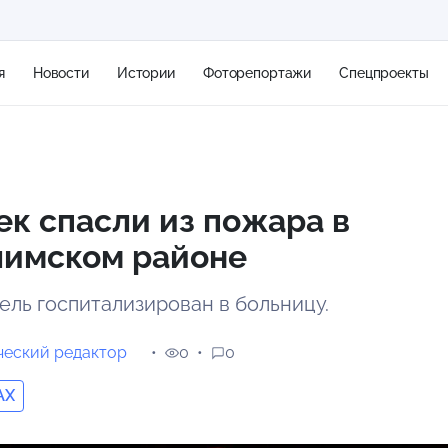
я
Новости
Истории
Фоторепортажи
Спецпроекты
+2
ек спасли из пожара в
имском районе
11 м/с
ель госпитализирован в больницу.
еский редактор
0
0
AX