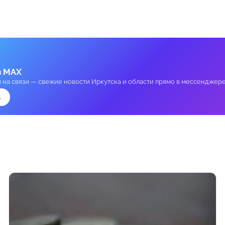
в MAX
и на связи — свежие новости Иркутска и области прямо в мессенджере
→