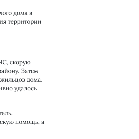
лого дома в
ия территории
ЧС, скорую
айону. Затем
 жильцов дома.
ивно удалось
тель.
скую помощь, а