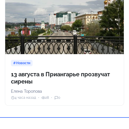
Новости
13 августа в Приангарье прозвучат
сирены
Елена Торопова
4 часа назад
28
0