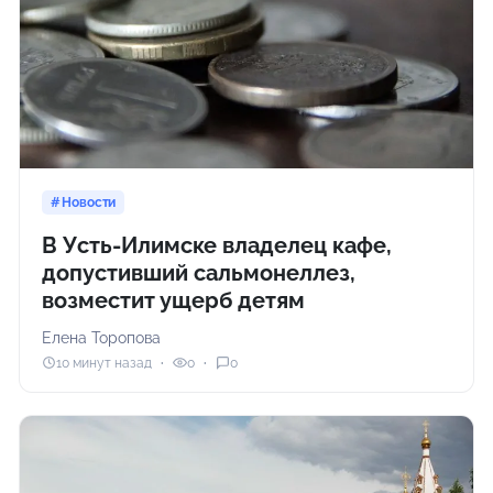
Новости
В Усть-Илимске владелец кафе,
допустивший сальмонеллез,
возместит ущерб детям
Елена Торопова
10 минут назад
0
0