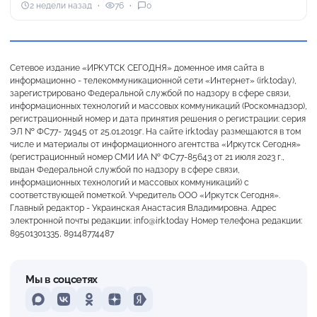
2 недели назад
76
0
Сетевое издание «ИРКУТСК СЕГОДНЯ» доменное имя сайта в
информационно - телекоммуникационной сети «Интернет» (irk.today),
зарегистрировано Федеральной службой по надзору в сфере связи,
информационных технологий и массовых коммуникаций (Роскомнадзор),
регистрационный номер и дата принятия решения о регистрации: серия
ЭЛ № ФС77- 74945 от 25.01.2019г. На сайте irk.today размещаются в том
числе и материалы от информационного агентства «Иркутск Сегодня»
(регистрационный номер СМИ ИА № ФС77-85643 от 21 июля 2023 г.,
выдан Федеральной службой по надзору в сфере связи,
информационных технологий и массовых коммуникаций) с
соответствующей пометкой. Учредитель ООО «Иркутск Сегодня».
Главный редактор - Украинская Анастасия Владимировна. Адрес
электронной почты редакции: info@irk.today Номер телефона редакции:
89501301335, 89148774487
Мы в соцсетях
MAX
VKontakte
Odnoklassniki
Dzen
Yandex