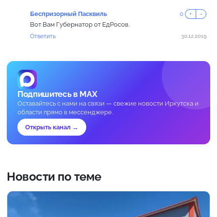
Беспризорный Пасквиль
0
+
−
Вот Вам Губернатор от ЕдРосов.
Ответить
30.12.2019
Подпишитесь в MAX
Оставайтесь с нами на связи — свежие новости Иркутска и
области прямо в мессенджере.
Открыть канал →
Новости по теме