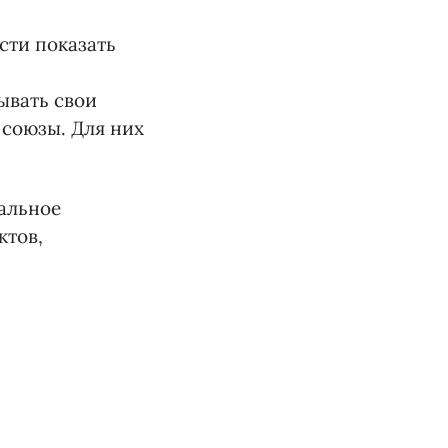
сти показать
ывать свои
 союзы. Для них
нальное
ктов,