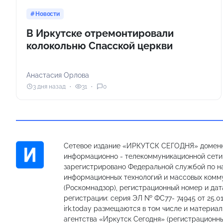
Новости
В Иркутске отремонтировали
колокольню Спасской церкви
Анастасия Орлова
3 дня назад
31
0
Сетевое издание «ИРКУТСК СЕГОДНЯ» доменн
информационно - телекоммуникационной сети «
зарегистрировано Федеральной службой по на
информационных технологий и массовых комм
(Роскомнадзор), регистрационный номер и дат
регистрации: серия ЭЛ № ФС77- 74945 от 25.01
irk.today размещаются в том числе и материа
агентства «Иркутск Сегодня» (регистрацион