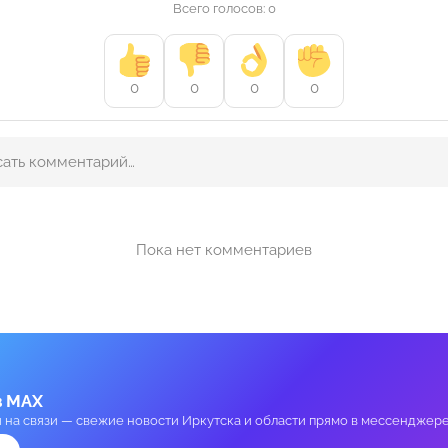
Всего голосов: 0
0
0
0
0
Пока нет комментариев
в MAX
и на связи — свежие новости Иркутска и области прямо в мессенджере