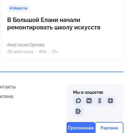
Новости
В Большой Елани начали
ремонтировать школу искусств
Анастасия Орлова
5 дней назад
18
0
нтакты
Мы в соцсетях
клама
MAX
VKontakte
Odnoklassniki
Dzen
Yandex
Приложение
Реклама