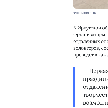
Фото: admirk.ru
В Иркутской об
Организаторы с
отдаленных от 
волонтеров, со
проведет в каж
— Первая
праздник
отдаленн
творчест
возможн