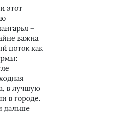
и этот
ию
ангарья –
райне важна
ый поток как
ормы:
сле
бходная
а, в лучшую
и в городе.
и дальше