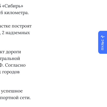
5 «Сибирь»
,6 километра.
стке построят
, 2 надземных
ПУЛЬС
кт дороги
тральной
Ф. Согласно
х городов
о успешное
портной сети.