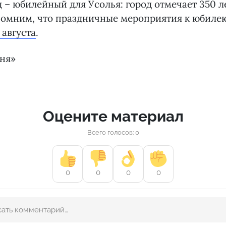
д – юбилейный для Усолья: город отмечает 350 л
помним, что праздничные мероприятия к юбиле
 августа
.
дня»
Оцените материал
Всего голосов: 0
0
0
0
0