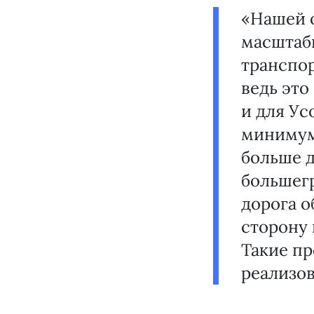
«Нашей 
масштабн
транспор
ведь это
и для Ус
минимум
больше д
большегр
дорога о
сторону 
Такие пр
реализов