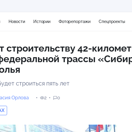
я
Новости
Истории
Фоторепортажи
Спецпроекты
т строительству 42-киломе
+2
федеральной трассы «Сибир
олья
11 м/с
удет строиться пять лет
асия Орлова
2
0
AX