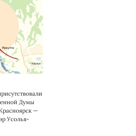
присутствовали
твенной Думы
 Красноярск —
эр Усолья-