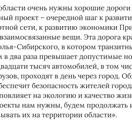
области очень нужны хорошие дороги 
ый проект – очередной шаг к развит
тной сети, к развитию экономики При
 взаимосвязанные вещи. Эта дорога к
олья-Сибирского, в котором транзитн
 в два раза превышает допустимые н
вадцати тысяч автомобилей, в том чи
узов, проходят в день через город. О
беспечит безопасность жителей город
повлияет на экологию и качество жизн
оекты нам нужны, будем продолжать 
ывать их на территории области».