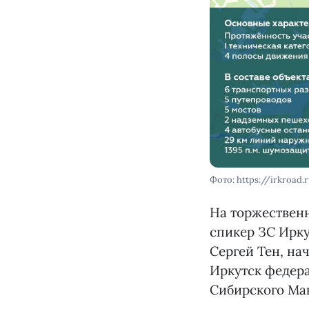
Фото: https://irkroad.
На торжественн
спикер ЗС Ирку
Сергей Тен, на
Иркутск федера
Сибирского Ма