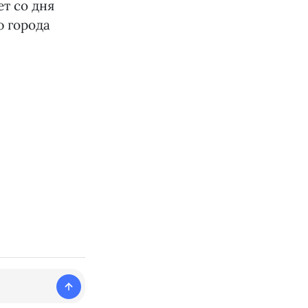
ет со дня
ю города