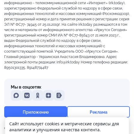
информационно - телекоммуникационной сети «Интернет» (irk.today),
зарегистрировано Федеральной службой по надзору в сфере связи,
информационных технологий и массовых коммуникаций (Роскомнадзор),
регистрационный номер и дата принятия решения о регистрации: серия
ЭЛ № ФС77- 74945 от 25.01.2019г. На сайте irk.today размещаются в том
числе и материалы от информационного агентства «Иркутск Сегодня»
(регистрационный номер СМИ ИА № ФС77-85643 от 21 июля 2023 г.,
выдан Федеральной службой по надзору в сфере связи,
информационных технологий и массовых коммуникаций) с
соответствующей пометкой. Учредитель ООО «Иркутск Сегодня».
Главный редактор - Украинская Анастасия Владимировна. Адрес
электронной почты редакции: info@irk.today Номер телефона редакции:
89501301335, 89148774487
Мы в соцсетях
MAX
VKontakte
Odnoklassniki
Dzen
Yandex
+22°
Преимущественно ясно
Приложение
Реклама
Ощущается как +22
Сайт использует cookies и метрические сервисы для
О нас
Контакты
Прислать новость
аналитики и улучшения качества контента.
3 м/с
759 мм
49%