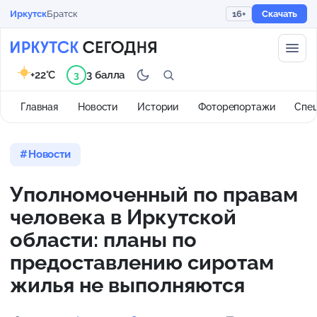
Иркутск
Братск
16+
Скачать
+22°C
3 балла
3
Главная
Новости
Истории
Фоторепортажи
Спе
Новости
Уполномоченный по правам
человека в Иркутской
области: планы по
предоставлению сиротам
жилья не выполняются