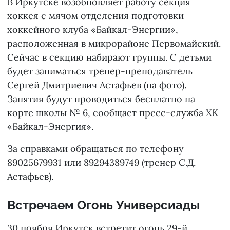
В Иркутске возобновляет работу секция
хоккея с мячом отделения подготовки
хоккейного клуба «Байкал-Энергии»,
расположенная в микрорайоне Первомайский.
Сейчас в секцию набирают группы. С детьми
будет заниматься тренер-преподаватель
Сергей Дмитриевич Астафьев (на фото).
Занятия будут проводиться бесплатно на
корте школы № 6,
сообщает
пресс-служба ХК
«Байкал-Энергия».
За справками обращаться по телефону
89025679931 или 89294389749 (тренер С.Д.
Астафьев).
Встречаем Огонь Универсиады
30 ноября Иркутск
встретит огонь
29-й