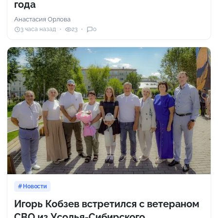
года
Анастасия Орлова
3 часа назад
23
0
Новости
Игорь Кобзев встретился с ветераном
СВО из Усолья-Сибирского