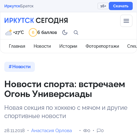
Иркутск
Братск
16+
Скачать
+27°C
6 баллов
6
Главная
Новости
Истории
Фоторепортажи
Спе
Новости
Новости спорта: встречаем
Огонь Универсиады
Новая секция по хоккею с мячом и другие
спортивные новости
28.11.2018
Анастасия Орлова
0
0