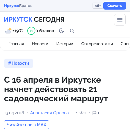
Иркутск
Братск
16+
Скачать
+19°C
0 баллов
0
Главная
Новости
Истории
Фоторепортажи
Спе
Новости
С 16 апреля в Иркутске
начнет действовать 21
садоводческий маршрут
13.04.2018
Анастасия Орлова
0
0
Читайте нас в MAX