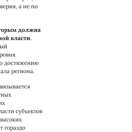
верия, а не по
оторым должна
ной власти
.
ный
уровня
по достижению
ала региона.
увязывается
тных
их
ласти субъектов
 высоких
т гораздо