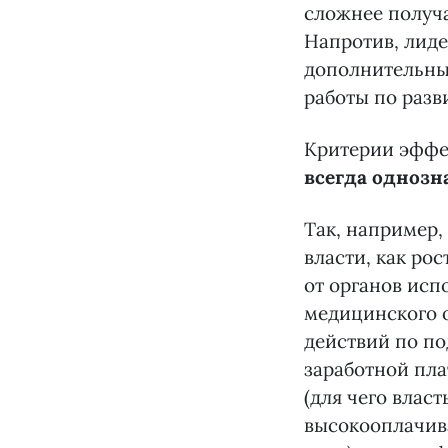
сложнее получа
Напротив, лиде
дополнительны
работы по разв
Критерии эффек
всегда однозн
Так, например,
власти, как ро
от органов исп
медицинского 
действий по по
заработной пла
(для чего влас
высокооплачив