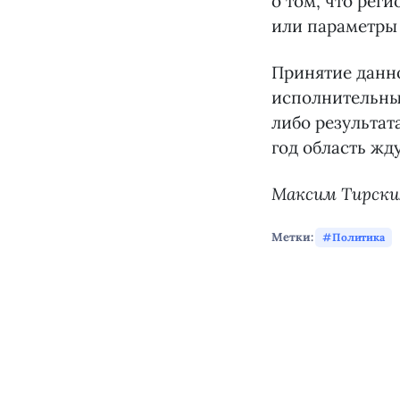
о том, что рег
или параметры
Принятие данно
исполнительных
либо результата
год область жд
Максим Тирских,
Метки:
Политика