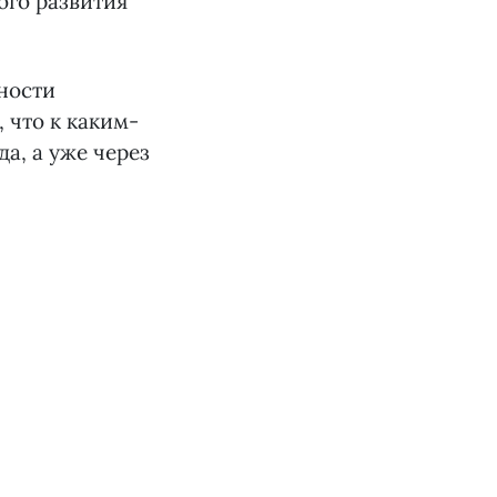
ого развития
ьности
 что к каким-
да, а уже через