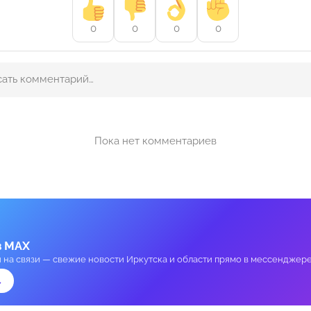
0
0
0
0
Пока нет комментариев
в MAX
и на связи — свежие новости Иркутска и области прямо в мессенджере
→