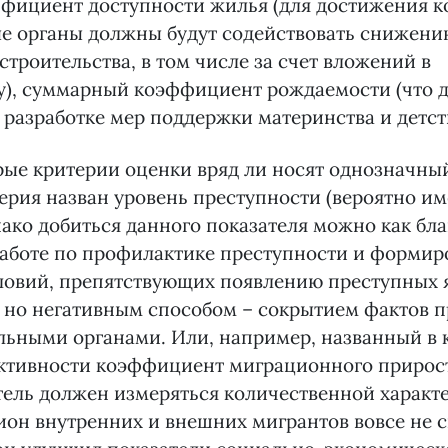
ффициент доступности жилья (для достижения к
е органы должны будут содействовать снижени
строительства, в том числе за счет вложений в
у), суммарный коэффициент рождаемости (что 
 разработке мер поддержки материнства и детств
ые критерии оценки вряд ли носят однозначный
терия назван уровень преступности (вероятно им
ако добиться данного показателя можно как бла
работе по профилактике преступности и форми
овий, препятствующих появлению преступных я
 но негативным способом – сокрытием фактов 
ьными органами. Или, например, названный в 
ктивности коэффициент миграционного прирост
ель должен измеряться количественной характ
ион внутренних и внешних мигрантов вовсе не с