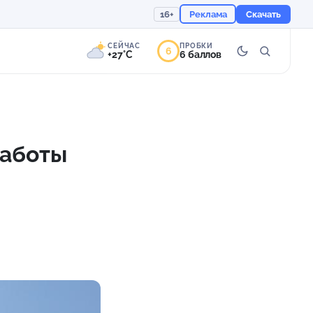
16+
Реклама
Скачать
СЕЙЧАС
ПРОБКИ
6
+27°C
6 баллов
7°
Переменная
облачность
работы
Ощущается как +27
754 мм
64%