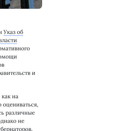
ан
Указ об
власти
рмативного
помощи
ов
авительств и
 как на
о оцениваться,
сь различные
однако не
убернаторов,