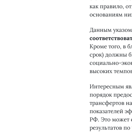
как правило, о
основаниям низ
Данным указо
соответствова
Кроме того, в 
срок) должны 
социально-эко
высоких темпов
Интересным явл
порядок предо
трансфертов н
показателей эф
РФ. Это может 
результатов по