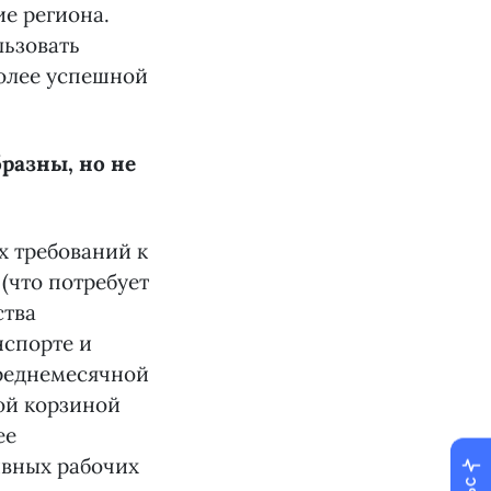
е региона.
льзовать
олее успешной
разны, но не
х требований к
(что потребует
ства
нспорте и
среднемесячной
ой корзиной
ее
ивных рабочих