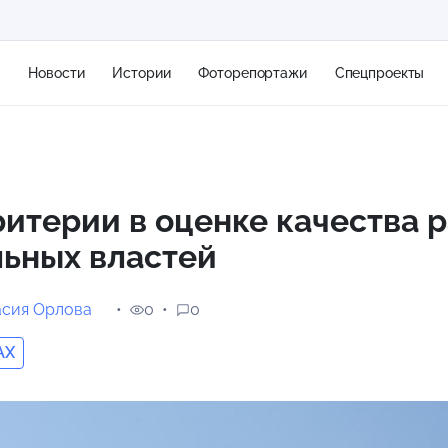
я
Новости
Истории
Фоторепортажи
Спецпроекты
+2
итерии в оценке качества 
льных властей
12 м/с
асия Орлова
0
0
AX