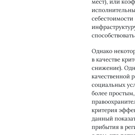
мест), или коэ
исполнительны
себестоимости 
инфраструктур
способствовать
Однако некотор
в качестве кри
снижение). Одн
качественной 
социальных усл
более простым,
правоохранител
критерия эффе
данный показат
прибытия в рег