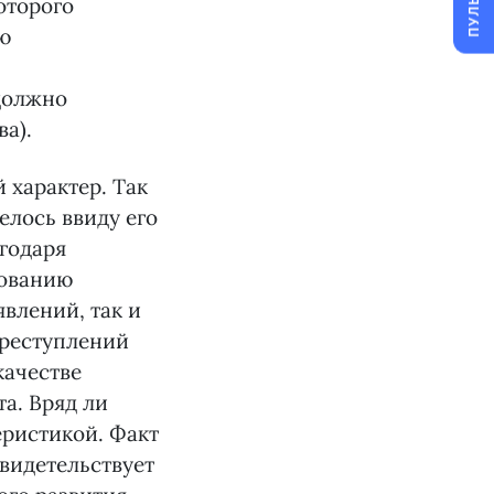
ПУЛЬС
оторого
ю
должно
а).
 характер. Так
елось ввиду его
годаря
рованию
влений, так и
преступлений
качестве
а. Вряд ли
еристикой. Факт
видетельствует