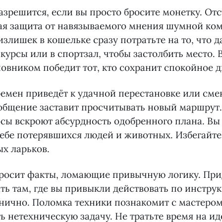
зрешится, если вы просто бросите монетку. От
ая защита от навязываемого мнения шумной ко
лишек в кошельке сразу потратьте на то, что д
курсы или в спортзал, чтобы застолбить место. 
новником победит тот, кто сохранит спокойное 
емен приведёт к удачной перестановке или сме
общение заставит просчитывать новый маршрут
сы вскроют абсурдность одобренного плана. Вы
себе потерявшихся людей и животных. Избегайт
х ларьков.
росит факты, ломающие привычную логику. При
ь там, где вы привыкли действовать по инструк
нично. Поломка техники познакомит с мастером
 нетехническую задачу. Не тратьте время на и