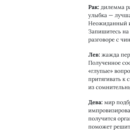
Рак:
дилемма ра
улыбка — лучш
Неожиданный из
Запишитесь на 
разговоре с чи
Лев:
жажда пер
Полученное со
«глупые» вопро
притягивать к 
из сомнительны
Дева:
мир подб
импровизироват
получится орга
поможет решить