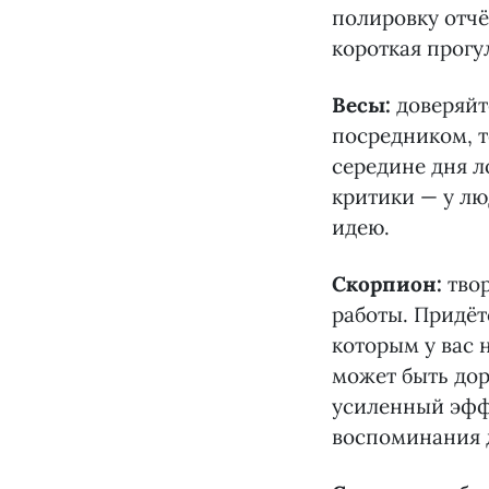
полировку отчё
короткая прогу
Весы:
доверяйт
посредником, т
середине дня л
критики — у лю
идею.
Скорпион:
тво
работы. Придёт
которым у вас 
может быть дор
усиленный эфф
воспоминания д