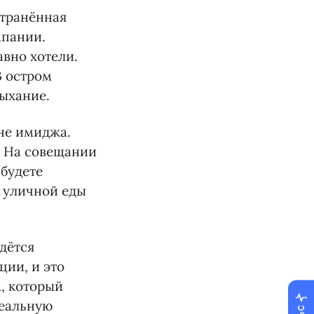
странённая
мпании.
авно хотели.
В остром
дыхание.
не имиджа.
. На совещании
 будете
е уличной еды
дётся
ции, и это
, который
деальную