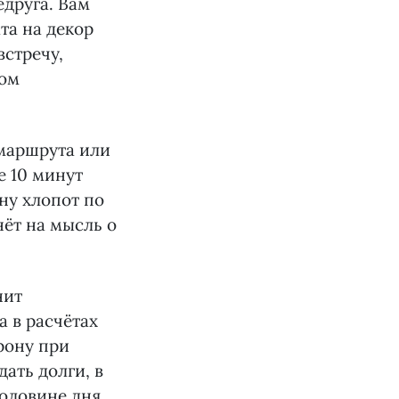
едруга. Вам
та на декор
стречу,
дом
 маршрута или
е 10 минут
ну хлопот по
нёт на мысль о
нит
 в расчётах
рону при
ать долги, в
половине дня