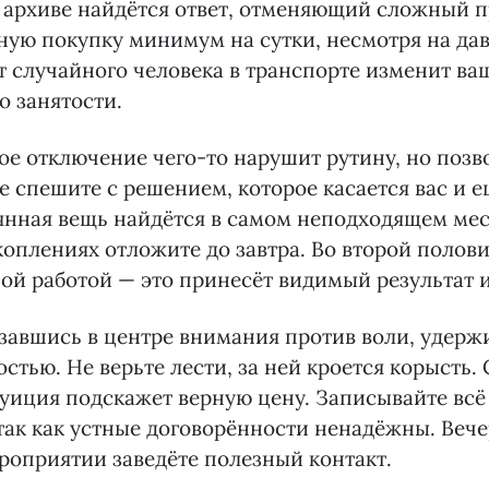
 архиве найдётся ответ, отменяющий сложный п
ую покупку минимум на сутки, несмотря на да
т случайного человека в транспорте изменит ва
о занятости.
ое отключение чего-то нарушит рутину, но позв
Не спешите с решением, которое касается вас и е
янная вещь найдётся в самом неподходящем мес
оплениях отложите до завтра. Во второй полов
ой работой — это принесёт видимый результат и
завшись в центре внимания против воли, удерж
стью. Не верьте лести, за ней кроется корысть.
туиция подскажет верную цену. Записывайте всё
 так как устные договорённости ненадёжны. Веч
оприятии заведёте полезный контакт.