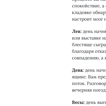
спокойствие, а
кладовке обнар
настроит мозг н
Лев:
день начнё
или выставке н
блестяще сыгра
благодаря отка
совпадению, а 
Дева:
день нач
ящике. Вам пре
поток. Разгово
вечерняя поезд
Весы:
день выг