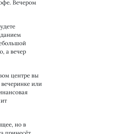
кофе. Вечером
будете
зданием
небольшой
, а вечер
овом центре вы
 вечеринке или
инансовая
пит
щее, но в
та принесёт