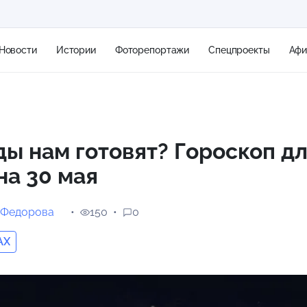
Новости
Истории
Фоторепортажи
Спецпроекты
Аф
+1
ды нам готовят? Гороскоп дл
на 30 мая
18 м/с
 Федорова
150
0
AX