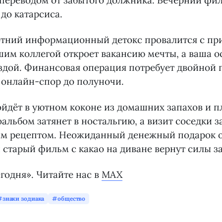
переводом от забытого должника. Вечерний фи
 до катарсиса.
отний информационный детокс провалится с при
шим коллегой откроет вакансию мечты, а ваша ос
ездой. Финансовая операция потребует двойной 
в онлайн-спор до полуночи.
ойдёт в уютном коконе из домашних запахов и п
льбом затянет в ностальгию, а визит соседки з
ым рецептом. Неожиданный денежный подарок о
 старый фильм с какао на диване вернут силы з
годня». Читайте нас в
MAX
знаки зодиака
общество