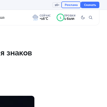
16+
Реклама
Скачать
СЕЙЧАС
ПРОБКИ
1
иша
+16°C
1 балл
6°
Сильная морось
Ощущается как +16
я знаков
760 мм
80%