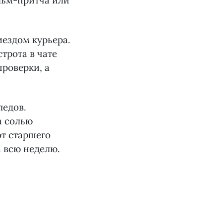
льм-притча или
ездом курьера.
трота в чате
проверки, а
ледов.
а солью
т старшего
а всю неделю.