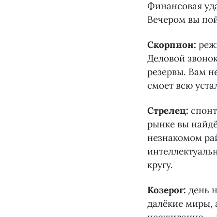
Финансовая удач
Вечером вы пой
Скорпион:
реж
Деловой звонок
резервы. Вам н
смоет всю уста
Стрелец:
спонт
рынке вы найдё
незнакомом ра
интеллектуальн
кругу.
Козерог:
день н
далёкие миры, 