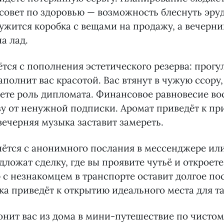
 совет по здоровью — возможность блеснуть эру
ужится коробка с вещами на продажу, а вечерни
а лад.
тся с пополнения эстетического резерва: прогу
аполнит вас красотой. Вас втянут в чужую ссору,
ете роль дипломата. Финансовое равновесие во
зу от ненужной подписки. Аромат приведёт к п
вечерняя музыка заставит замереть.
нётся с анонимного послания в мессенджере ил
дложат сделку, где вы проявите чутьё и открое
р с незнакомцем в транспорте оставит долгое пос
ка приведёт к открытию идеального места для т
онит вас из дома в мини-путешествие по чистом