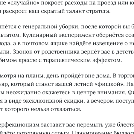
не «случайно» покроет расходы на проезд или 
и раскроет ваш скрытый талант стратега.
чнётся с генеральной уборки, после которой вы 
льтатом. Кулинарный эксперимент обернётся со
юда, а в почтовом ящике найдёте извещение о 
ли. Звонок от родственника вернёт вас в детство
бимом кресле с терапевтическим эффектом.
мотря на планы, день пройдёт вне дома. В торг
уар, который станет вашей летней «фишкой». На
вы неожиданно окажетесь в центре внимания. Ф
я в виде эксклюзивной скидки, а вечером посту
т которого нельзя отказаться.
рфекционизм заставит вас перемыть уже блестя
йдёте потерянную серьгу. Планирование бюдже