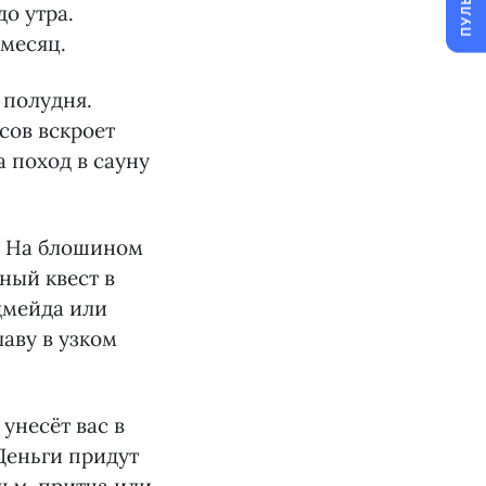
ПУЛЬС
до утра.
 месяц.
 полудня.
сов вскроет
 поход в сауну
. На блошином
ный квест в
дмейда или
аву в узком
унесёт вас в
Деньги придут