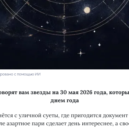
ровано с помощью ИИ
оворят вам звезды на 30 мая 2026 года, котор
днем года
ётся с уличной суеты, где пригодится документ 
ле азартное пари сделает день интереснее, а св