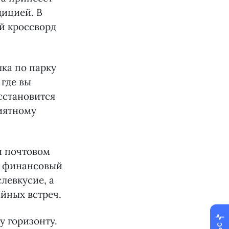
дицией. В
й кроссворд
лка по парку
 где вы
сстановится
риятному
и почтовом
те финансовый
левкусие, а
айных встреч.
у горизонту.