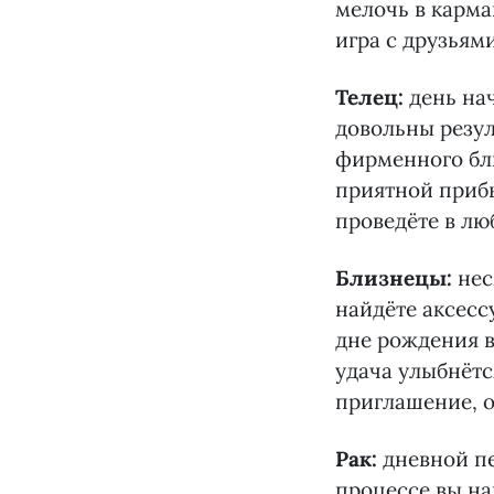
мелочь в карма
игра с друзьям
Телец:
день на
довольны резу
фирменного бл
приятной прибы
проведёте в лю
Близнецы:
нес
найдёте аксесс
дне рождения 
удача улыбнётс
приглашение, о
Рак:
дневной пе
процессе вы на