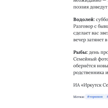
неожиданно — 
поэзия доведут
Водолей:
субб
Разговор с быв
сделает вас зв
вечер затянет 
Рыбы:
день пр
Семейный фотоа
обернётся нов
родственника и
ИА «Иркутск Се
Метки:
гороскоп