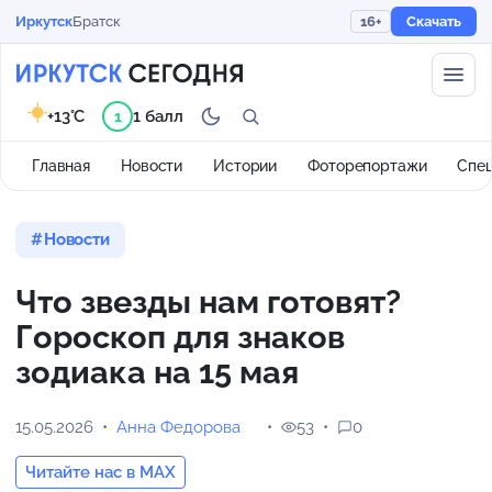
Иркутск
Братск
16+
Скачать
+13°C
1 балл
1
Главная
Новости
Истории
Фоторепортажи
Спе
Новости
Что звезды нам готовят?
Гороскоп для знаков
зодиака на 15 мая
15.05.2026
Анна Федорова
53
0
Читайте нас в MAX