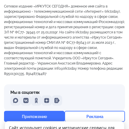
Сетевое издание «ИРКУТСК СЕГОДНЯ» доменное имя сайта в
информационно - телекоммуникационной сети «Интернет» (irk.today),
зарегистрировано Федеральной службой по надзору в сфере связи,
информационных технологий и массовых коммуникаций (Роскомнадзор),
регистрационный номер и дата принятия решения о регистрации: серия
ЭЛ № ФС77- 74945 от 25.01.2019г. На сайте irk.today размещаются в том
числе и материалы от информационного агентства «Иркутск Сегодня»
(регистрационный номер СМИ ИА № ФС77-85643 от 21 июля 2023 г.,
выдан Федеральной службой по надзору в сфере связи,
информационных технологий и массовых коммуникаций) с
соответствующей пометкой. Учредитель ООО «Иркутск Сегодня».
Главный редактор - Украинская Анастасия Владимировна. Адрес
электронной почты редакции: info@irk.today Номер телефона редакции:
89501301335, 89148774487
Мы в соцсетях
MAX
VKontakte
Odnoklassniki
Dzen
Yandex
+13°
Преимущественно ясно
Приложение
Реклама
Ощущается как +13
Сайт использует cookies и метрические сервисы для