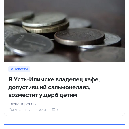
Новости
В Усть-Илимске владелец кафе,
допустивший сальмонеллез,
возместит ущерб детям
Елена Торопова
4 часа назад
24
0