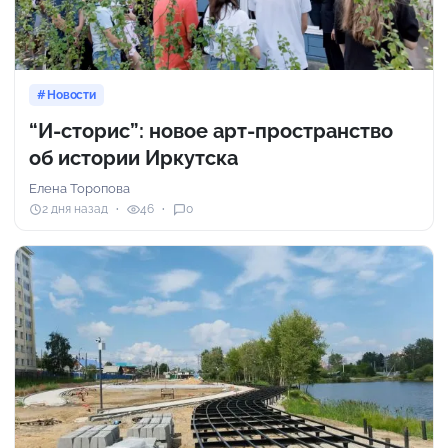
Новости
“И-сторис”: новое арт-пространство
об истории Иркутска
Елена Торопова
2 дня назад
46
0