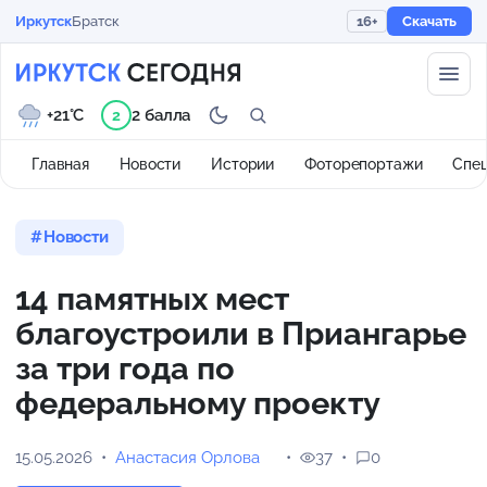
Иркутск
Братск
16+
Скачать
+21°C
2 балла
2
Главная
Новости
Истории
Фоторепортажи
Спе
Новости
14 памятных мест
благоустроили в Приангарье
за три года по
федеральному проекту
15.05.2026
Анастасия Орлова
37
0