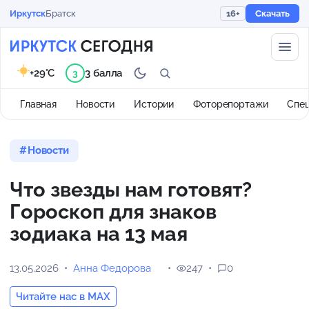
Иркутск
Братск
16+
Скачать
+29°C
3 балла
3
Главная
Новости
Истории
Фоторепортажи
Спе
Новости
Что звезды нам готовят?
Гороскоп для знаков
зодиака на 13 мая
13.05.2026
Анна Федорова
247
0
Читайте нас в MAX