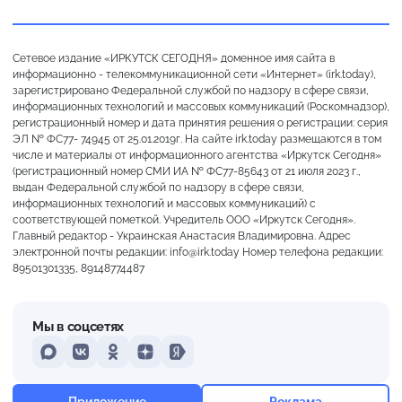
Сетевое издание «ИРКУТСК СЕГОДНЯ» доменное имя сайта в
информационно - телекоммуникационной сети «Интернет» (irk.today),
зарегистрировано Федеральной службой по надзору в сфере связи,
информационных технологий и массовых коммуникаций (Роскомнадзор),
регистрационный номер и дата принятия решения о регистрации: серия
ЭЛ № ФС77- 74945 от 25.01.2019г. На сайте irk.today размещаются в том
числе и материалы от информационного агентства «Иркутск Сегодня»
(регистрационный номер СМИ ИА № ФС77-85643 от 21 июля 2023 г.,
выдан Федеральной службой по надзору в сфере связи,
информационных технологий и массовых коммуникаций) с
соответствующей пометкой. Учредитель ООО «Иркутск Сегодня».
Главный редактор - Украинская Анастасия Владимировна. Адрес
электронной почты редакции: info@irk.today Номер телефона редакции:
89501301335, 89148774487
Мы в соцсетях
MAX
VKontakte
Odnoklassniki
Dzen
Yandex
Преимущественно ясно
Приложение
Реклама