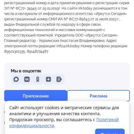
регистрационный номер и дата принятия решения о регистрации: серия
ЭЛ № ФС77- 74945 от 25.01.2019г. На сайте irk.today размещаются в том
числе и материалы от информационного агентства «Иркутск Сегодня»
(регистрационный номер СМИ ИА № ФС77-85643 от 21 июля 2023 г.,
выдан Федеральной службой по надзору в сфере связи,
информационных технологий и массовых коммуникаций) с
соответствующей пометкой. Учредитель ООО «Иркутск Сегодня».
Главный редактор - Украинская Анастасия Владимировна. Адрес
электронной почты редакции: info@irk.today Номер телефона редакции:
89501301335, 89148774487
Мы в соцсетях
MAX
VKontakte
Odnoklassniki
Dzen
Yandex
+21°
Слабая морось
Приложение
Реклама
Ощущается как +21
Сайт использует cookies и метрические сервисы для
О нас
Контакты
Прислать новость
аналитики и улучшения качества контента.
20 м/с
756 мм
71%
Продолжая просмотр, вы соглашаетесь с
Политикой
Политика
Реклама
конфиденциальности
.
конфиденциальности