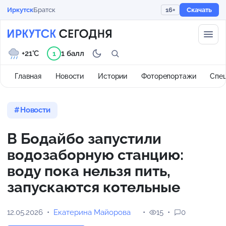
Иркутск
Братск
16+
Скачать
+21°C
1 балл
1
Главная
Новости
Истории
Фоторепортажи
Спе
Новости
В Бодайбо запустили
водозаборную станцию:
воду пока нельзя пить,
запускаются котельные
12.05.2026
Екатерина Майорова
15
0