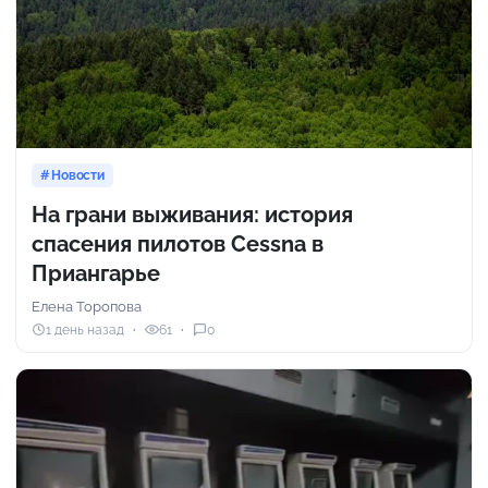
Новости
На грани выживания: история
спасения пилотов Cessna в
Приангарье
Елена Торопова
1 день назад
61
0