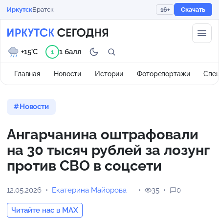
Иркутск
Братск
16+
Скачать
+15°C
1 балл
1
Главная
Новости
Истории
Фоторепортажи
Спе
Новости
Ангарчанина оштрафовали
на 30 тысяч рублей за лозунг
против СВО в соцсети
12.05.2026
Екатерина Майорова
35
0
Читайте нас в MAX