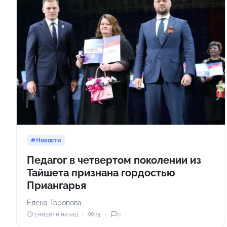
Новости
Педагог в четвертом поколении из
Тайшета признана гордостью
Приангарья
Елена Торопова
3 недели назад
24
0