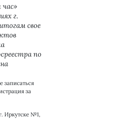
 час»
иях г.
 итогам свое
ектов
ла
среестра по
ина
е записаться
гистрация за
г. Иркутске №1,