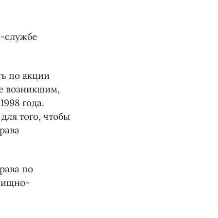
с-службе
ь по акции
ее возникшим,
1998 года.
для того, чтобы
рава
рава по
лищно-