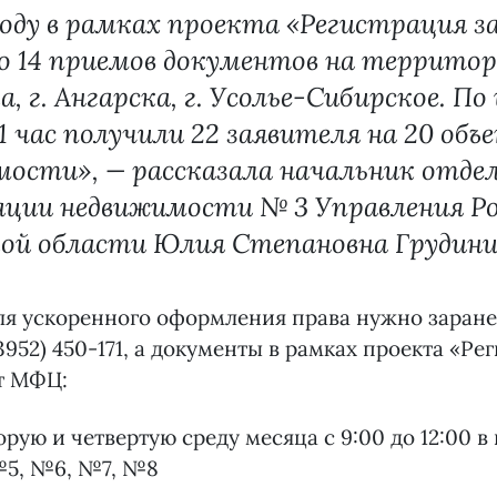
году в рамках проекта «Регистрация за
о 14 приемов документов на территор
, г. Ангарска, г. Усолье-Сибирское. По
 1 час получили 22 заявителя на 20 объ
ости», — рассказала начальник отде
ации недвижимости № 3 Управления Ро
ой области Юлия Степановна Грудин
ля ускоренного оформления права нужно заране
952) 450-171, а документы в рамках проекта «Ре
т МФЦ:
рую и четвертую среду месяца с 9:00 до 12:00 в 
5, №6, №7, №8