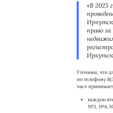
«В 2025 
проведен
Иркутска
право за
недвижим
регистр
Иркутск
Уточним, что д
по телефону 8(3
час» принимае
каждую вто
№3, №4, №