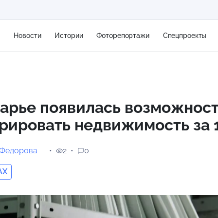
я
Новости
Истории
Фоторепортажи
Спецпроекты
+2
арье появилась возможнос
рировать недвижимость за 1
11 м/с
 Федорова
2
0
AX