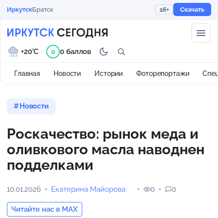
Иркутск
Братск
16+
Скачать
+20°C
0 баллов
0
Главная
Новости
Истории
Фоторепортажи
Спе
Новости
Роскачество: рынок меда и
оливкового масла наводнен
подделками
10.01.2026
Екатерина Майорова
0
0
Читайте нас в MAX