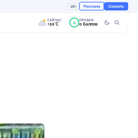
16+
Реклама
Скачать
СЕЙЧАС
ПРОБКИ
0
+20°C
0 баллов
0°
Переменная
облачность
Ощущается как +20
756 мм
79%