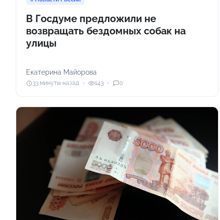
В Госдуме предложили не
возвращать бездомных собак на
улицы
Екатерина Майорова
33 минуты назад
143
0