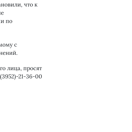
новили, что к
ие
ии по
мому с
нений.
о лица, просят
(3952)-21-36-00