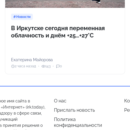
Новости
В Иркутске сегодня переменная
облачность и днём +25…+27°С
Екатерина Майорова
2 часа назад
143
0
О нас
Ко
ое имя сайта в
Интернет» (irk.today),
Прислать новость
Ре
дзору в сфере связи,
Политика
уникаций
конфиденциальности
а принятия решения о