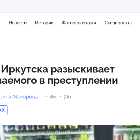
я
Новости
Истории
Фоторепортажи
Спецпроекты
+2
 Иркутска разыскивает
аемого в преступлении
11 м/с
ерина Майорова
4
0
AX