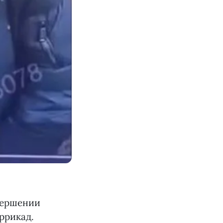
вершении
ррикад.