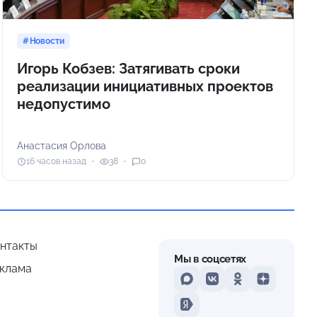
Новости
Игорь Кобзев: Затягивать сроки
реализации инициативных проектов
недопустимо
Анастасия Орлова
16 часов назад
38
0
нтакты
Мы в соцсетях
клама
MAX
VKontakte
Odnoklassniki
Dzen
Yandex