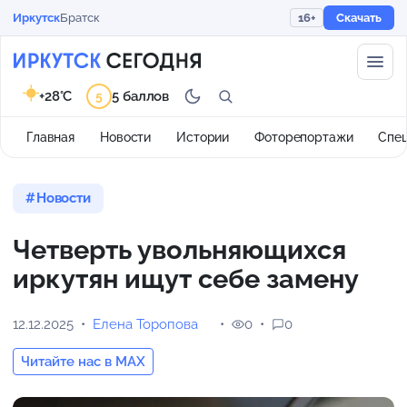
Иркутск
Братск
16+
Скачать
+28°C
5 баллов
5
Главная
Новости
Истории
Фоторепортажи
Спе
Новости
Четверть увольняющихся
иркутян ищут себе замену
12.12.2025
Елена Торопова
0
0
Читайте нас в MAX