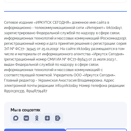
Сетевое издание «ИРКУТСК СЕГОДНЯ» доменное имя сайта в
информационно - телекоммуникационной сети «Интернет» (irk.today),
зарегистрировано Федеральной службой по надзору в сфере связи,
информационных технологий и массовых коммуникаций (Роскомнадзор),
регистрационный номер и дата принятия решения о регистрации: серия
ЭЛ № ФС77- 74945 от 25.01.2019г. На сайте irk.today размещаются в том
числе и материалы от информационного агентства «Иркутск Сегодня»
(регистрационный номер СМИ ИА № ФС77-85643 от 21 июля 2023 г.,
выдан Федеральной службой по надзору в сфере связи,
информационных технологий и массовых коммуникаций) с
соответствующей пометкой. Учредитель ООО «Иркутск Сегодня».
Главный редактор - Украинская Анастасия Владимировна. Адрес
электронной почты редакции: info@irk.today Номер телефона редакции:
89501301335, 89148774487
Мы в соцсетях
MAX
VKontakte
Odnoklassniki
Dzen
Yandex