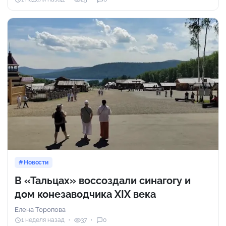
Новости
В «Тальцах» воссоздали синагогу и
дом конезаводчика XIX века
Елена Торопова
1 неделя назад
37
0