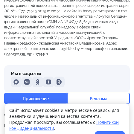
информационных технологий и массовых коммуникаций (Роскомнадзор),
регистрационный номер и дата принятия решения о регистрации: серия
ЭЛ № ФС77- 74945 от 25.01.2019г. На сайте irk.today размещаются в том
числе и материалы от информационного агентства «Иркутск Сегодня»
(регистрационный номер СМИ ИА № ФС77-85643 от 21 июля 2023 г.,
выдан Федеральной службой по надзору в сфере связи,
информационных технологий и массовых коммуникаций) с
соответствующей пометкой. Учредитель ООО «Иркутск Сегодня».
Главный редактор - Украинская Анастасия Владимировна. Адрес
электронной почты редакции: info@irk.today Номер телефона редакции:
89501301335, 89148774487
Мы в соцсетях
MAX
VKontakte
Odnoklassniki
Dzen
Yandex
+20°
Пасмурно
Приложение
Реклама
Ощущается как +20
Сайт использует cookies и метрические сервисы для
О нас
Контакты
Прислать новость
аналитики и улучшения качества контента.
14 м/с
758 мм
92%
Продолжая просмотр, вы соглашаетесь с
Политикой
Политика
Реклама
конфиденциальности
.
конфиденциальности