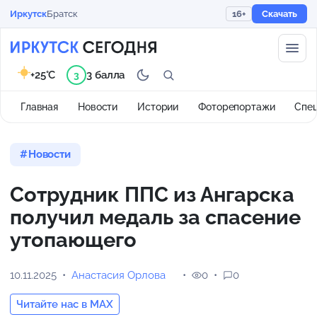
Иркутск
Братск
16+
Скачать
+25°C
3 балла
3
Главная
Новости
Истории
Фоторепортажи
Спе
Новости
Сотрудник ППС из Ангарска
получил медаль за спасение
утопающего
10.11.2025
Анастасия Орлова
0
0
Читайте нас в MAX