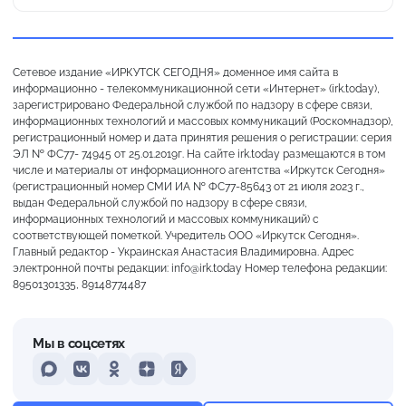
Сетевое издание «ИРКУТСК СЕГОДНЯ» доменное имя сайта в
информационно - телекоммуникационной сети «Интернет» (irk.today),
зарегистрировано Федеральной службой по надзору в сфере связи,
информационных технологий и массовых коммуникаций (Роскомнадзор),
регистрационный номер и дата принятия решения о регистрации: серия
ЭЛ № ФС77- 74945 от 25.01.2019г. На сайте irk.today размещаются в том
числе и материалы от информационного агентства «Иркутск Сегодня»
(регистрационный номер СМИ ИА № ФС77-85643 от 21 июля 2023 г.,
выдан Федеральной службой по надзору в сфере связи,
информационных технологий и массовых коммуникаций) с
соответствующей пометкой. Учредитель ООО «Иркутск Сегодня».
Главный редактор - Украинская Анастасия Владимировна. Адрес
электронной почты редакции: info@irk.today Номер телефона редакции:
89501301335, 89148774487
Мы в соцсетях
MAX
VKontakte
Odnoklassniki
Dzen
Yandex