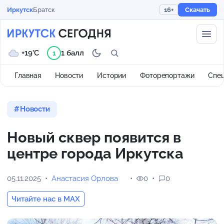
Иркутск
Братск
16+
Скачать
+19°C
1 балл
1
Главная
Новости
Истории
Фоторепортажи
Спе
Новости
Новый сквер появится в
центре города Иркутска
05.11.2025
Анастасия Орлова
0
0
Читайте нас в MAX