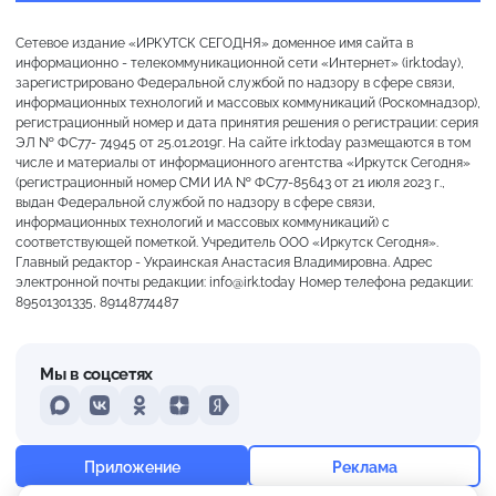
Сетевое издание «ИРКУТСК СЕГОДНЯ» доменное имя сайта в
информационно - телекоммуникационной сети «Интернет» (irk.today),
зарегистрировано Федеральной службой по надзору в сфере связи,
информационных технологий и массовых коммуникаций (Роскомнадзор),
регистрационный номер и дата принятия решения о регистрации: серия
ЭЛ № ФС77- 74945 от 25.01.2019г. На сайте irk.today размещаются в том
числе и материалы от информационного агентства «Иркутск Сегодня»
(регистрационный номер СМИ ИА № ФС77-85643 от 21 июля 2023 г.,
выдан Федеральной службой по надзору в сфере связи,
информационных технологий и массовых коммуникаций) с
соответствующей пометкой. Учредитель ООО «Иркутск Сегодня».
Главный редактор - Украинская Анастасия Владимировна. Адрес
электронной почты редакции: info@irk.today Номер телефона редакции:
89501301335, 89148774487
Мы в соцсетях
MAX
VKontakte
Odnoklassniki
Dzen
Yandex
+19°
Пасмурно
Приложение
Реклама
Ощущается как +19