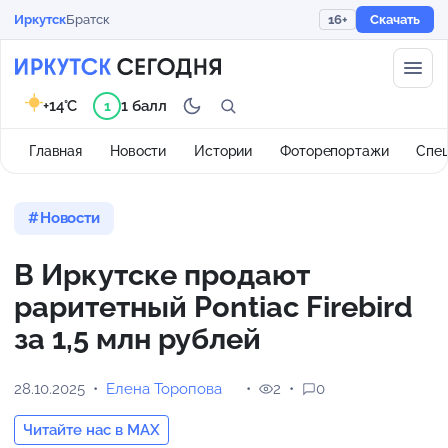
Иркутск
Братск
16+
Скачать
+14°C
1 балл
1
Главная
Новости
Истории
Фоторепортажи
Спе
Новости
В Иркутске продают
раритетный Pontiac Firebird
за 1,5 млн рублей
28.10.2025
Елена Торопова
2
0
Читайте нас в MAX