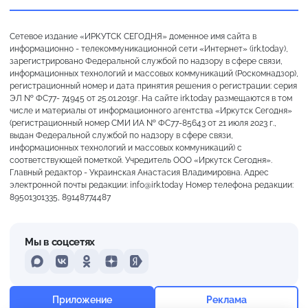
Сетевое издание «ИРКУТСК СЕГОДНЯ» доменное имя сайта в
информационно - телекоммуникационной сети «Интернет» (irk.today),
зарегистрировано Федеральной службой по надзору в сфере связи,
информационных технологий и массовых коммуникаций (Роскомнадзор),
регистрационный номер и дата принятия решения о регистрации: серия
ЭЛ № ФС77- 74945 от 25.01.2019г. На сайте irk.today размещаются в том
числе и материалы от информационного агентства «Иркутск Сегодня»
(регистрационный номер СМИ ИА № ФС77-85643 от 21 июля 2023 г.,
выдан Федеральной службой по надзору в сфере связи,
информационных технологий и массовых коммуникаций) с
соответствующей пометкой. Учредитель ООО «Иркутск Сегодня».
Главный редактор - Украинская Анастасия Владимировна. Адрес
электронной почты редакции: info@irk.today Номер телефона редакции:
89501301335, 89148774487
Мы в соцсетях
MAX
VKontakte
Odnoklassniki
Dzen
Yandex
+16°
Сильная морось
Приложение
Реклама