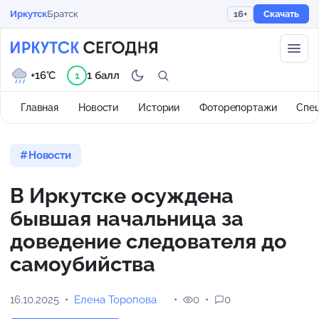
Иркутск
Братск
16+
Скачать
+16°C
1 балл
1
Главная
Новости
Истории
Фоторепортажи
Спе
Новости
В Иркутске осуждена
бывшая начальница за
доведение следователя до
самоубийства
16.10.2025
Елена Торопова
0
0