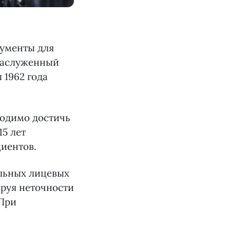
кументы для
 заслуженный
 1962 года
ходимо достичь
15 лет
иентов.
льных лицевых
ируя неточности
 При