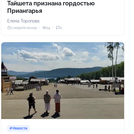
Тайшета признана гордостью
Приангарья
Елена Торопова
1 неделя назад
24
0
Новости