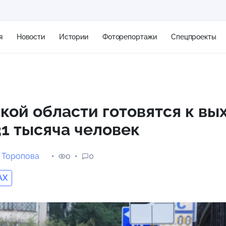
я
Новости
Истории
Фоторепортажи
Спецпроекты
+2
кой области готовятся к вы
1 тысяча человек
11 м/с
 Торопова
0
0
AX