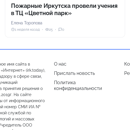
Пожарные Иркутска провели учения
в ТЦ «Цветной парк»
Елена Торопова
1 неделя назад
25
0
О нас
Ко
ое имя сайта в
Интернет» (irk.today),
Прислать новость
Ре
дзору в сфере связи,
Политика
уникаций
конфиденциальности
а принятия решения о
.2019г. На сайте
лы от информационного
ный номер СМИ ИА №
ьной службой по
логий и массовых
 Учредитель ООО