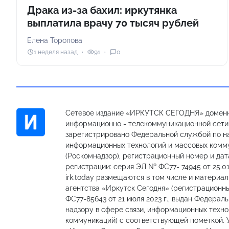
Драка из-за бахил: иркутянка
выплатила врачу 70 тысяч рублей
Елена Торопова
1 неделя назад
91
0
Сетевое издание «ИРКУТСК СЕГОДНЯ» доменн
информационно - телекоммуникационной сети «
зарегистрировано Федеральной службой по на
информационных технологий и массовых комм
(Роскомнадзор), регистрационный номер и дат
регистрации: серия ЭЛ № ФС77- 74945 от 25.01
irk.today размещаются в том числе и материа
агентства «Иркутск Сегодня» (регистрацион
ФС77-85643 от 21 июля 2023 г., выдан Федерал
надзору в сфере связи, информационных техно
коммуникаций) с соответствующей пометкой.