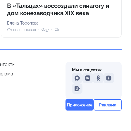
В «Тальцах» воссоздали синагогу и
дом конезаводчика XIX века
Елена Торопова
1 неделя назад
37
0
нтакты
Мы в соцсетях
клама
MAX
VKontakte
Odnoklassniki
Dzen
Yandex
Приложение
Реклама