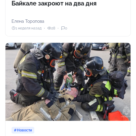
Байкале закроют на два дня
Елена Торопова
1 неделя назад
28
0
Новости