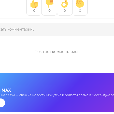
0
0
0
0
Пока нет комментариев
в MAX
и на связи — свежие новости Иркутска и области прямо в мессенджере
→