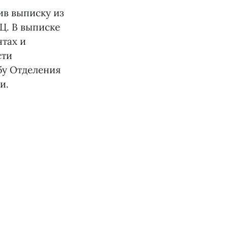
ив выписку из
Ц. В выписке
тах и
сти
бу Отделения
и.