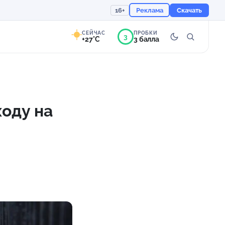
16+
Реклама
Скачать
СЕЙЧАС
ПРОБКИ
3
+27°C
3 балла
7°
Ясно
Ощущается как +27
ходу на
755 мм
59%