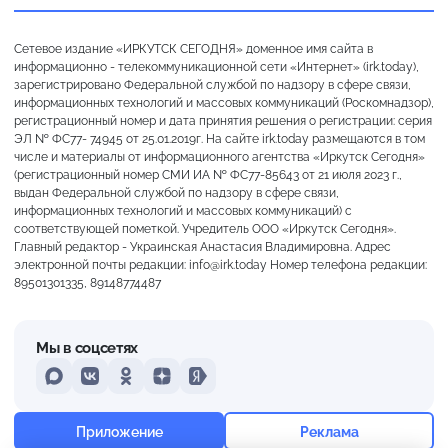
Сетевое издание «ИРКУТСК СЕГОДНЯ» доменное имя сайта в
информационно - телекоммуникационной сети «Интернет» (irk.today),
зарегистрировано Федеральной службой по надзору в сфере связи,
информационных технологий и массовых коммуникаций (Роскомнадзор),
регистрационный номер и дата принятия решения о регистрации: серия
ЭЛ № ФС77- 74945 от 25.01.2019г. На сайте irk.today размещаются в том
числе и материалы от информационного агентства «Иркутск Сегодня»
(регистрационный номер СМИ ИА № ФС77-85643 от 21 июля 2023 г.,
выдан Федеральной службой по надзору в сфере связи,
информационных технологий и массовых коммуникаций) с
соответствующей пометкой. Учредитель ООО «Иркутск Сегодня».
Главный редактор - Украинская Анастасия Владимировна. Адрес
электронной почты редакции: info@irk.today Номер телефона редакции:
89501301335, 89148774487
Мы в соцсетях
MAX
VKontakte
Odnoklassniki
Dzen
Yandex
+17°
Морось
Приложение
Реклама
Ощущается как +17