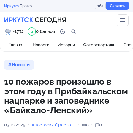
Иркутск
Братск
16+
Скачать
+17°C
0 баллов
0
Главная
Новости
Истории
Фоторепортажи
Спе
Новости
10 пожаров произошло в
этом году в Прибайкальском
нацпарке и заповеднике
«Байкало-Ленский»
03.10.2025
Анастасия Орлова
0
0