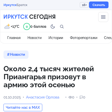
Иркутск
Братск
16+
Скачать
+17°C
0 баллов
0
Главная
Новости
Истории
Фоторепортажи
Спе
Новости
Около 2,4 тысяч жителей
Приангарья призовут в
армию этой осенью
01.10.2025
Анастасия Орлова
0
0
Читайте нас в MAX