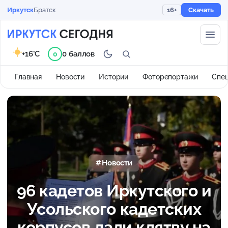
Иркутск
Братск
16+
Скачать
+16°C
0 баллов
0
Главная
Новости
Истории
Фоторепортажи
Спе
Новости
96 кадетов Иркутского и
Усольского кадетских
корпусов дали клятву на