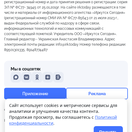
регистрационный номер и дата принятия решения о регистрации: серия
ЭЛ № ФС77- 74945 от 25.01.2019г. На сайте irk.today размещаются в том
числе и материалы от информационного агентства «Иркутск Сегодня»
(регистрационный номер СМИ ИА № ФС77-85643 от 21 июля 2023 г.,
выдан Федеральной службой по надзору в сфере связи,
информационных технологий и массовых коммуникаций) с
соответствующей пометкой. Учредитель ООО «Иркутск Сегодня».
Главный редактор - Украинская Анастасия Владимировна. Адрес
электронной почты редакции: info@irk.today Номер телефона редакции:
89501301335, 89148774487
Мы в соцсетях
MAX
VKontakte
Odnoklassniki
Dzen
Yandex
+16°
Преимущественно ясно
Приложение
Реклама
Ощущается как +16
Сайт использует cookies и метрические сервисы для
О нас
Контакты
Прислать новость
аналитики и улучшения качества контента.
5 м/с
757 мм
99%
Продолжая просмотр, вы соглашаетесь с
Политикой
Политика
Реклама
конфиденциальности
.
конфиденциальности
Принять