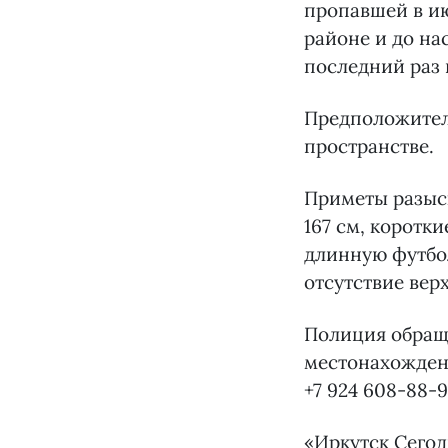
пропавшей в и
районе и до на
последний раз 
Предположител
пространстве.
Приметы разыск
167 см, коротк
длинную футбол
отсутствие верх
Полиция обращ
местонахожден
+7 924 608-88-9
«Иркутск Сего