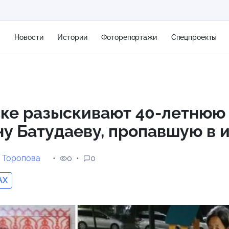
я
Новости
Истории
Фоторепортажи
Спецпроекты
+2
ске разыскивают 40-летнюю
у Батудаеву, пропавшую в 
13 м/с
 Торопова
0
0
AX