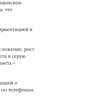
Ордынском
а, что
ориентацией в
сложение, рост
ета в серую
имета –
ацией о
 по телефонам