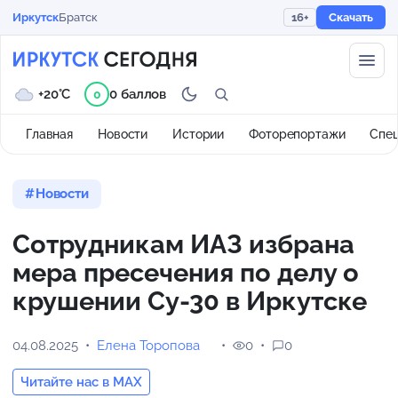
Иркутск
Братск
16+
Скачать
+20°C
0 баллов
0
Главная
Новости
Истории
Фоторепортажи
Спе
Новости
Сотрудникам ИАЗ избрана
мера пресечения по делу о
крушении Су-30 в Иркутске
04.08.2025
Елена Торопова
0
0
Читайте нас в MAX