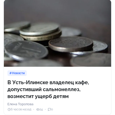
Новости
В Усть-Илимске владелец кафе,
допустивший сальмонеллез,
возместит ущерб детям
Елена Торопова
6 часов назад
24
0