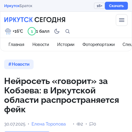
Иркутск
Братск
16+
Скачать
+16°C
1 балл
1
Главная
Новости
Истории
Фоторепортажи
Спе
Новости
Нейросеть «говорит» за
Кобзева: в Иркутской
области распространяется
фейк
30.07.2025
Елена Торопова
2
0