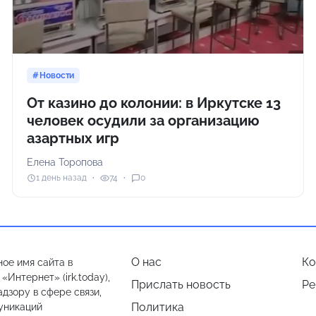
Новости
От казино до колонии: в Иркутске 13
человек осудили за организацию
азартных игр
Елена Торопова
1 день назад
74
0
О нас
Ко
ое имя сайта в
Интернет» (irk.today),
Прислать новость
Ре
дзору в сфере связи,
Политика
уникаций