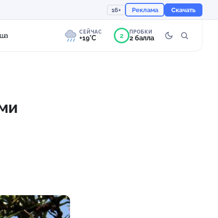
16+
Реклама
Скачать
СЕЙЧАС
ПРОБКИ
2
ша
+19°C
2 балла
9°
Морось
Ощущается как +19
ми
759 мм
89%