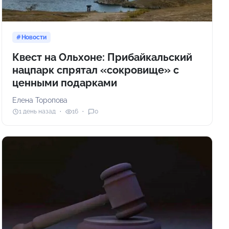
Новости
Квест на Ольхоне: Прибайкальский
нацпарк спрятал «сокровище» с
ценными подарками
Елена Торопова
1 день назад
16
0