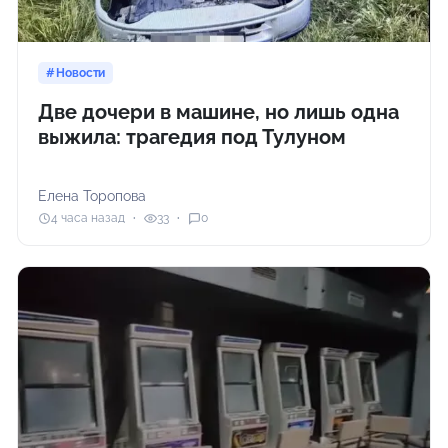
Новости
Две дочери в машине, но лишь одна
выжила: трагедия под Тулуном
Елена Торопова
4 часа назад
33
0