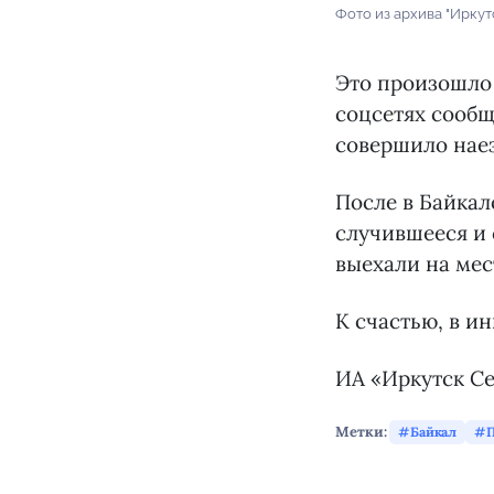
Фото из архива "Иркут
Это произошло 
соцсетях сообщ
совершило наез
После в Байкал
случившееся и 
выехали на мес
К счастью, в и
ИА «Иркутск С
Метки:
Байкал