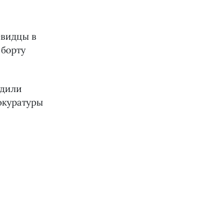
евидцы в
 борту
рдили
окуратуры