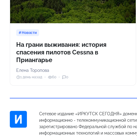
Новости
На грани выживания: история
спасения пилотов Cessna в
Приангарье
Елена Торопова
1 день назад
60
0
Сетевое издание «ИРКУТСК СЕГОДНЯ» доменн
информационно - телекоммуникационной сети «
зарегистрировано Федеральной службой по на
информационных технологий и массовых комм