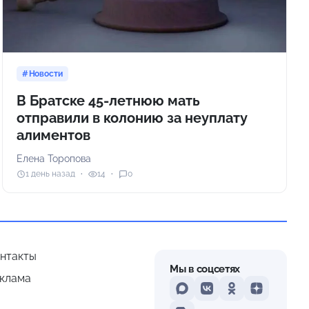
Новости
В Братске 45-летнюю мать
отправили в колонию за неуплату
алиментов
Елена Торопова
1 день назад
14
0
нтакты
Мы в соцсетях
клама
MAX
VKontakte
Odnoklassniki
Dzen