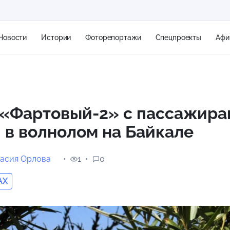
Новости
Истории
Фоторепортажи
Спецпроекты
Афи
+1
 «Фартовый-2» с пассажира
 в волнолом на Байкале
8 м/с
асия Орлова
1
0
AX