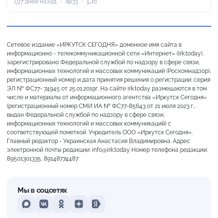
7 дней назад
33
0
Сетевое издание «ИРКУТСК СЕГОДНЯ» доменное имя сайта в
информационно - телекоммуникационной сети «Интернет» (irk.today),
зарегистрировано Федеральной службой по надзору в сфере связи,
информационных технологий и массовых коммуникаций (Роскомнадзор),
регистрационный номер и дата принятия решения о регистрации: серия
ЭЛ № ФС77- 74945 от 25.01.2019г. На сайте irk.today размещаются в том
числе и материалы от информационного агентства «Иркутск Сегодня»
(регистрационный номер СМИ ИА № ФС77-85643 от 21 июля 2023 г.,
выдан Федеральной службой по надзору в сфере связи,
информационных технологий и массовых коммуникаций) с
соответствующей пометкой. Учредитель ООО «Иркутск Сегодня».
Главный редактор - Украинская Анастасия Владимировна. Адрес
электронной почты редакции: info@irk.today Номер телефона редакции:
89501301335, 89148774487
Мы в соцсетях
MAX
VKontakte
Odnoklassniki
Dzen
Yandex